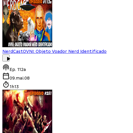
NerdCast
OVNI: Objeto Voador Nerd Identificado
Ep.
112a
09.mai.08
1h13