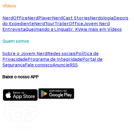
Vídeos
NerdOffice
NerdPlayer
NerdCast Stories
Nerdologia
Depois
do Expediente
NerdTour
TrailerOffice
Jovem Nerd
Entrevista
Queimando a Língua
Sr. K
Veja mais em Vídeos
Quem somos
Sobre o Jovem Nerd
Redes sociais
Política de
Privacidade
Programa de Integridade
Portal de
Segurança
Fale conosco
Anuncie
RSS
Baixe o nosso APP