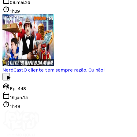
08.mai.26
1h29
NerdCast
O cliente tem sempre razão. Ou não!
Ep.
448
16.jan.15
1h49