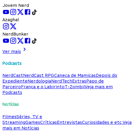
Jovem Nerd
Azaghal
NerdBunker
Ver mais
Podcasts
NerdCast
NerdCast RPG
Caneca de Mamicas
Depois do
Expediente
Nerdologia
NerdTech
Extras
Papo de
Parceiro
França e o Labirinto
T-Zombii
Veja mais em
Podcasts
Notícias
Filmes
Séries, TV e
Streaming
Games
Críticas
Entrevistas
Curiosidades e etc.
Veja
mais em Notícias