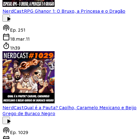
NerdCast
RPG Ghanor 1: O Bruxo, a Princesa e o Dragão
Ep.
251
18.mar.11
1h39
NerdCast
Qual é a Pauta? Caolho, Caramelo Mexicano e Beijo
Grego de Buraco Negro
Ep.
1029