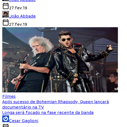
27.fev.19
João Abbade
27.fev.19
Filmes
Após sucesso de Bohemian Rhapsody, Queen lançará
documentário na TV
Longa será focado na fase recente da banda
Cesar Gaglioni