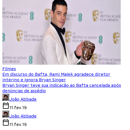
Filmes
Em discurso do Bafta, Rami Malek agradece diretor
interino e ignora Bryan Singer
Bryan Singer teve sua indicação ao Bafta cancelada após
denúncias de assédio
João Abbade
11.fev.19
João Abbade
11.fev.19