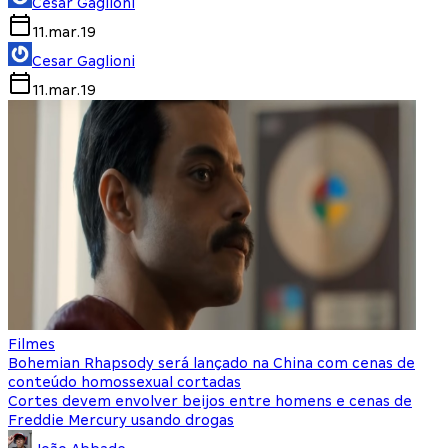
Cesar Gaglioni
11.mar.19
Cesar Gaglioni
11.mar.19
Filmes
Bohemian Rhapsody será lançado na China com cenas de
conteúdo homossexual cortadas
Cortes devem envolver beijos entre homens e cenas de
Freddie Mercury usando drogas