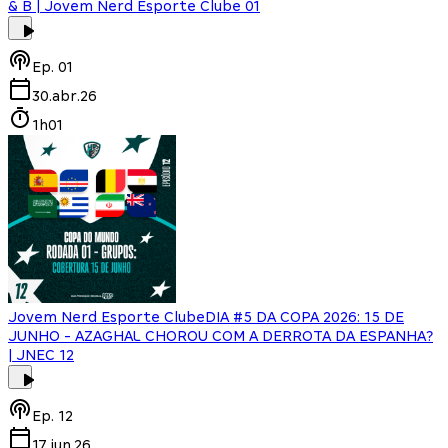
& B | Jovem Nerd Esporte Clube 01
Ep.
01
30.abr.26
1h01
Jovem Nerd Esporte Clube
DIA #5 DA COPA 2026: 15 DE
JUNHO - AZAGHAL CHOROU COM A DERROTA DA ESPANHA?
| JNEC 12
Ep.
12
17.jun.26