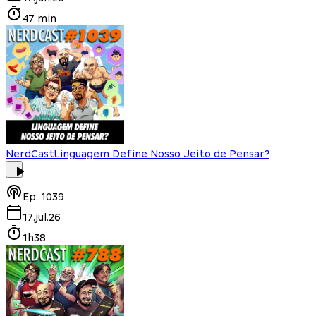
47 min
NerdCast
Linguagem Define Nosso Jeito de Pensar?
Ep.
1039
17.jul.26
1h38