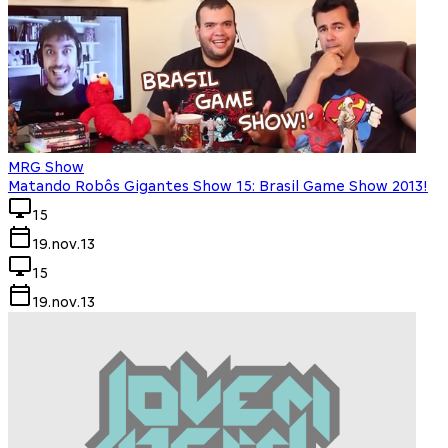
MRG Show
Matando Robôs Gigantes Show 15: Brasil Game Show 2013!
15
19.nov.13
15
19.nov.13