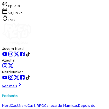
Ep.
218
30.jun.26
1h12
Jovem Nerd
Azaghal
NerdBunker
Ver mais
Podcasts
NerdCast
NerdCast RPG
Caneca de Mamicas
Depois do