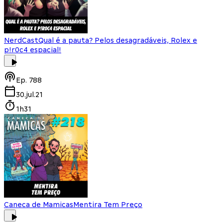
NerdCast
Qual é a pauta? Pelos desagradáveis, Rolex e
p!r0c4 espacial!
Ep.
788
30.jul.21
1h31
Caneca de Mamicas
Mentira Tem Preço