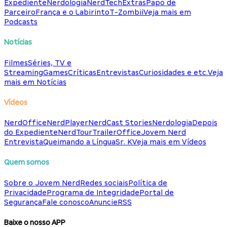
Expediente
Nerdologia
NerdTech
Extras
Papo de
Parceiro
França e o Labirinto
T-Zombii
Veja mais em
Podcasts
Notícias
Filmes
Séries, TV e
Streaming
Games
Críticas
Entrevistas
Curiosidades e etc.
Veja
mais em Notícias
Vídeos
NerdOffice
NerdPlayer
NerdCast Stories
Nerdologia
Depois
do Expediente
NerdTour
TrailerOffice
Jovem Nerd
Entrevista
Queimando a Língua
Sr. K
Veja mais em Vídeos
Quem somos
Sobre o Jovem Nerd
Redes sociais
Política de
Privacidade
Programa de Integridade
Portal de
Segurança
Fale conosco
Anuncie
RSS
Baixe o nosso APP