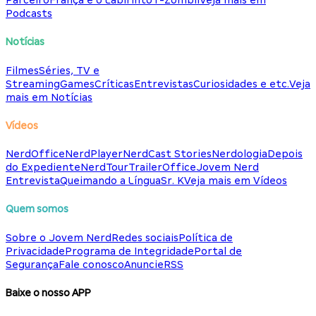
Parceiro
França e o Labirinto
T-Zombii
Veja mais em
Podcasts
Notícias
Filmes
Séries, TV e
Streaming
Games
Críticas
Entrevistas
Curiosidades e etc.
Veja
mais em Notícias
Vídeos
NerdOffice
NerdPlayer
NerdCast Stories
Nerdologia
Depois
do Expediente
NerdTour
TrailerOffice
Jovem Nerd
Entrevista
Queimando a Língua
Sr. K
Veja mais em Vídeos
Quem somos
Sobre o Jovem Nerd
Redes sociais
Política de
Privacidade
Programa de Integridade
Portal de
Segurança
Fale conosco
Anuncie
RSS
Baixe o nosso APP