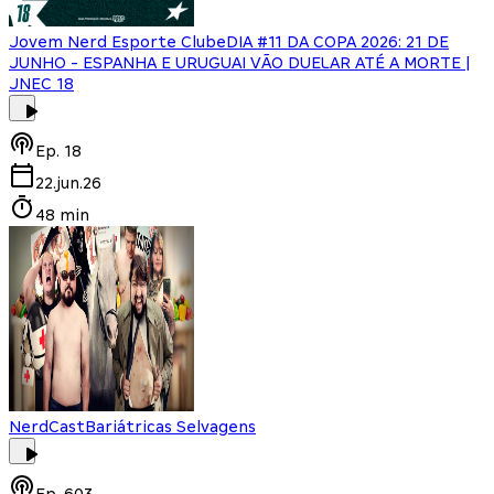
Jovem Nerd Esporte Clube
DIA #11 DA COPA 2026: 21 DE
JUNHO - ESPANHA E URUGUAI VÃO DUELAR ATÉ A MORTE |
JNEC 18
Ep.
18
22.jun.26
48 min
NerdCast
Bariátricas Selvagens
Ep.
603