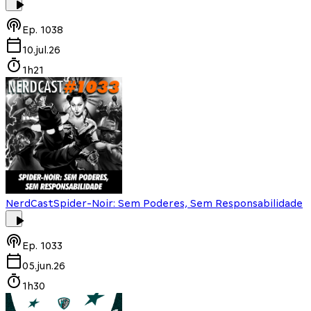
Ep.
1038
10.jul.26
1h21
NerdCast
Spider-Noir: Sem Poderes, Sem Responsabilidade
Ep.
1033
05.jun.26
1h30