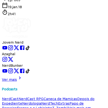
19.jan.18
2h41
Jovem Nerd
Azaghal
NerdBunker
Ver mais
Podcasts
NerdCast
NerdCast RPG
Caneca de Mamicas
Depois do
Expediente
Nerdologia
NerdTech
Extras
Papo de