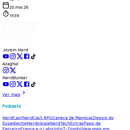
20.mai.26
1h59
Jovem Nerd
Azaghal
NerdBunker
Ver mais
Podcasts
NerdCast
NerdCast RPG
Caneca de Mamicas
Depois do
Expediente
Nerdologia
NerdTech
Extras
Papo de
Parceiro
França e o Labirinto
T-Zombii
Veja mais em