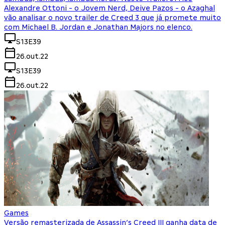
Alexandre Ottoni - o Jovem Nerd, Deive Pazos - o Azaghal
vão analisar o novo trailer de Creed 3 que já promete muito
com Michael B. Jordan e Jonathan Majors no elenco.
S13E39
26.out.22
S13E39
26.out.22
Games
Versão remasterizada de Assassin’s Creed III ganha data de