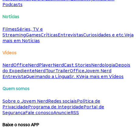
Podcasts
Notícias
Filmes
Séries, TV e
Streaming
Games
Críticas
Entrevistas
Curiosidades e etc.
Veja
mais em Notícias
Vídeos
NerdOffice
NerdPlayer
NerdCast Stories
Nerdologia
Depois
do Expediente
NerdTour
TrailerOffice
Jovem Nerd
Entrevista
Queimando a Língua
Sr. K
Veja mais em Vídeos
Quem somos
Sobre o Jovem Nerd
Redes sociais
Política de
Privacidade
Programa de Integridade
Portal de
Segurança
Fale conosco
Anuncie
RSS
Baixe o nosso APP