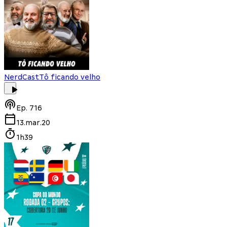
NerdCast
Tô ficando velho
Ep.
716
13.mar.20
1h39