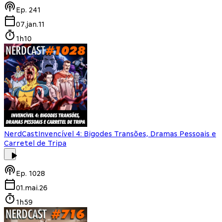
Ep.
241
07.jan.11
1h10
NerdCast
Invencível 4: Bigodes Transões, Dramas Pessoais e
Carretel de Tripa
Ep.
1028
01.mai.26
1h59