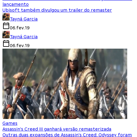
lançamento
Ubisoft também divulgou um trailer do remaster
Tayná Garcia
06.fev.19
Tayná Garcia
06.fev.19
Games
Assassin's Creed III ganhará versão remasterizada
Outras duas expansões de Assassin's Creed: Odyssey foram