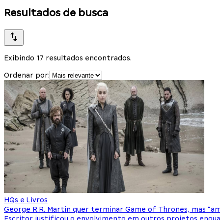
Resultados de busca
Exibindo 17 resultados encontrados.
Ordenar por:
HQs e Livros
George R.R. Martin quer terminar Game of Thrones, mas “ama
Escritor justificou o envolvimento em outros projetos enqua