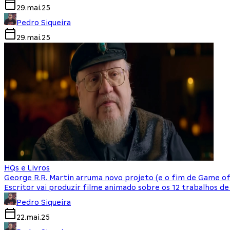
29.mai.25
Pedro Siqueira
29.mai.25
HQs e Livros
George R.R. Martin arruma novo projeto (e o fim de Game of
Escritor vai produzir filme animado sobre os 12 trabalhos de
Pedro Siqueira
22.mai.25