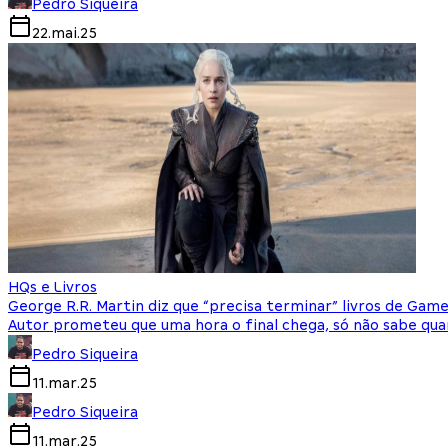
Pedro Siqueira
22.mai.25
HQs e Livros
George R.R. Martin diz que “precisa terminar” livros de Gam
Autor prometeu que uma hora o final chega, só não sabe qu
Pedro Siqueira
11.mar.25
Pedro Siqueira
11.mar.25