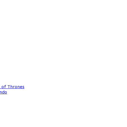
e of Thrones
ando