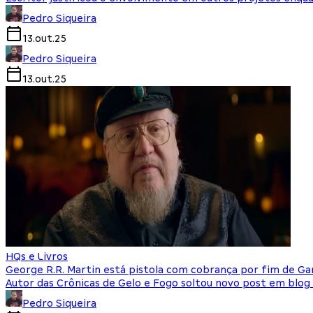
Pedro Siqueira
13.out.25
Pedro Siqueira
13.out.25
HQs e Livros
George R.R. Martin está pistola com cobrança por fim de G
Autor das Crônicas de Gelo e Fogo soltou novo post em blog
Pedro Siqueira