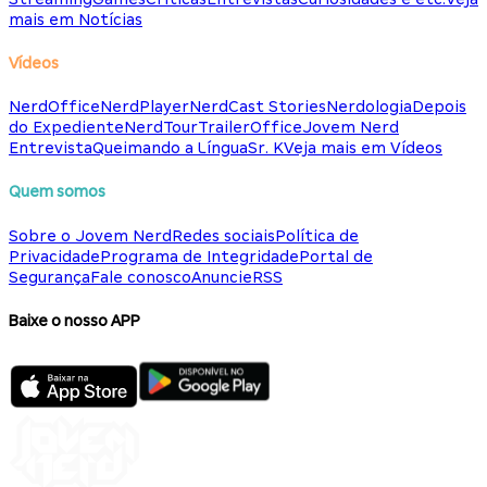
mais em Notícias
Vídeos
NerdOffice
NerdPlayer
NerdCast Stories
Nerdologia
Depois
do Expediente
NerdTour
TrailerOffice
Jovem Nerd
Entrevista
Queimando a Língua
Sr. K
Veja mais em Vídeos
Quem somos
Sobre o Jovem Nerd
Redes sociais
Política de
Privacidade
Programa de Integridade
Portal de
Segurança
Fale conosco
Anuncie
RSS
Baixe o nosso APP