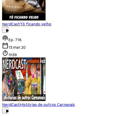
NerdCast
Tô ficando velho
Ep.
716
13.mar.20
1h39
NerdCast
Histórias de outros Carnavais