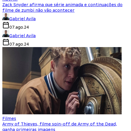
Zack Snyder afirma que série animada e continuações do
filme de zumbi não vão acontecer
Gabriel Avila
07.ago.24
Gabriel Avila
07.ago.24
Filmes
Army of Thieves, filme spin-off de Army of the Dead,
ganha primeiras imagens