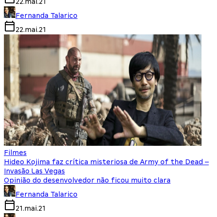
22.mai.21
Fernanda Talarico
22.mai.21
Filmes
Hideo Kojima faz crítica misteriosa de Army of the Dead –
Invasão Las Vegas
Opinião do desenvolvedor não ficou muito clara
Fernanda Talarico
21.mai.21