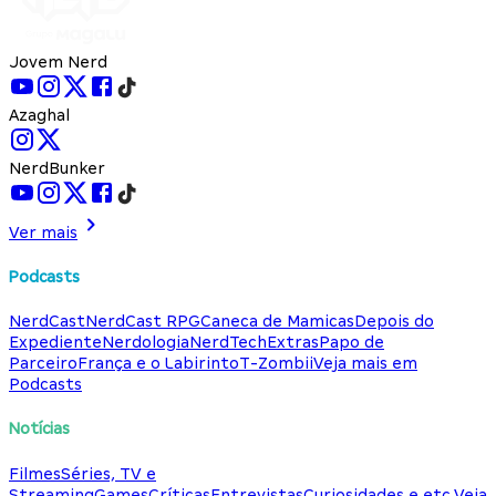
Jovem Nerd
Azaghal
NerdBunker
Ver mais
Podcasts
NerdCast
NerdCast RPG
Caneca de Mamicas
Depois do
Expediente
Nerdologia
NerdTech
Extras
Papo de
Parceiro
França e o Labirinto
T-Zombii
Veja mais em
Podcasts
Notícias
Filmes
Séries, TV e
Streaming
Games
Críticas
Entrevistas
Curiosidades e etc.
Veja