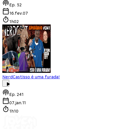
Ep.
52
16.fev.07
1h02
NerdCast
Isso é uma furada!
Ep.
241
07.jan.11
1h10