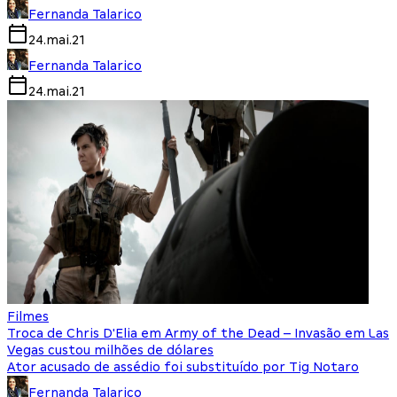
Fernanda Talarico
24.mai.21
Fernanda Talarico
24.mai.21
Filmes
Troca de Chris D'Elia em Army of the Dead – Invasão em Las
Vegas custou milhões de dólares
Ator acusado de assédio foi substituído por Tig Notaro
Fernanda Talarico