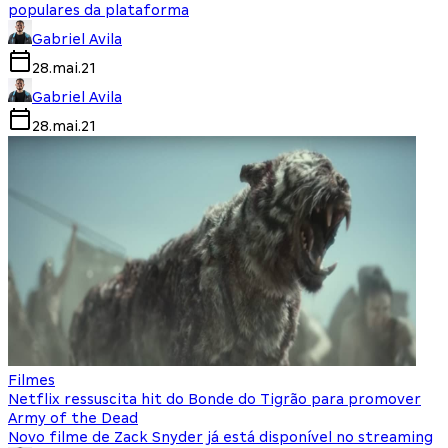
populares da plataforma
Gabriel Avila
28.mai.21
Gabriel Avila
28.mai.21
Filmes
Netflix ressuscita hit do Bonde do Tigrão para promover
Army of the Dead
Novo filme de Zack Snyder já está disponível no streaming