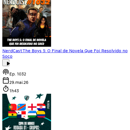
NerdCast
The Boys 5: O Final de Novela Que Foi Resolvido no
Soco
Ep.
1032
29.mai.26
1h43