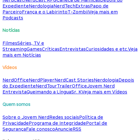
NerdCast
NerdCast RPG
Caneca de Mamicas
Depois do
Expediente
Nerdologia
NerdTech
Extras
Papo de
Parceiro
França e o Labirinto
T-Zombii
Veja mais em
Podcasts
Notícias
Filmes
Séries, TV e
Streaming
Games
Críticas
Entrevistas
Curiosidades e etc.
Veja
mais em Notícias
Vídeos
NerdOffice
NerdPlayer
NerdCast Stories
Nerdologia
Depois
do Expediente
NerdTour
TrailerOffice
Jovem Nerd
Entrevista
Queimando a Língua
Sr. K
Veja mais em Vídeos
Quem somos
Sobre o Jovem Nerd
Redes sociais
Política de
Privacidade
Programa de Integridade
Portal de
Segurança
Fale conosco
Anuncie
RSS