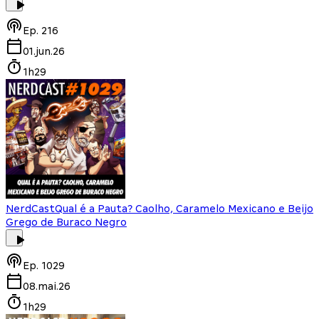
Ep.
216
01.jun.26
1h29
NerdCast
Qual é a Pauta? Caolho, Caramelo Mexicano e Beijo
Grego de Buraco Negro
Ep.
1029
08.mai.26
1h29