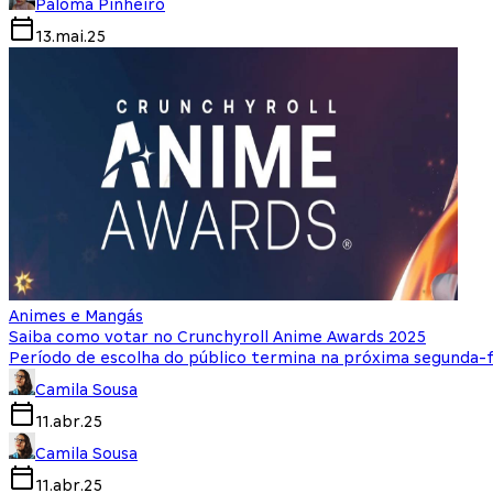
Paloma Pinheiro
13.mai.25
Animes e Mangás
Saiba como votar no Crunchyroll Anime Awards 2025
Período de escolha do público termina na próxima segunda-f
Camila Sousa
11.abr.25
Camila Sousa
11.abr.25