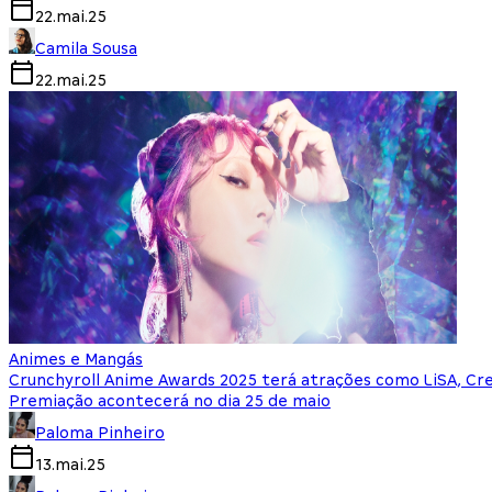
22.mai.25
Camila Sousa
22.mai.25
Animes e Mangás
Crunchyroll Anime Awards 2025 terá atrações como LiSA, Cr
Premiação acontecerá no dia 25 de maio
Paloma Pinheiro
13.mai.25