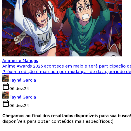
Animes e Mangás
Anime Awards 2025 acontece em maio e terá participação de
Próxima edição é marcada por mudanças de data, período de 
Tayná Garcia
06.dez.24
Tayná Garcia
06.dez.24
Chegamos ao final dos resultados disponíveis para sua busca!
disponíveis para obter conteúdos mais específicos :)