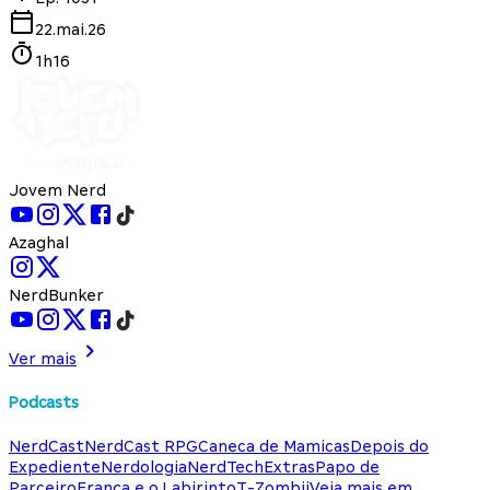
22.mai.26
1h16
Jovem Nerd
Azaghal
NerdBunker
Ver mais
Podcasts
NerdCast
NerdCast RPG
Caneca de Mamicas
Depois do
Expediente
Nerdologia
NerdTech
Extras
Papo de
Parceiro
França e o Labirinto
T-Zombii
Veja mais em