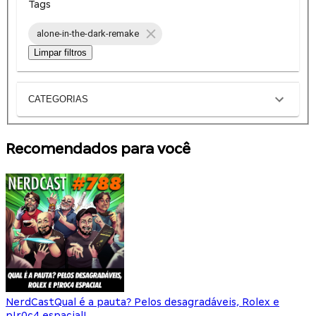
Tags
alone-in-the-dark-remake
Limpar filtros
CATEGORIAS
Recomendados para você
NerdCast
Qual é a pauta? Pelos desagradáveis, Rolex e
p!r0c4 espacial!