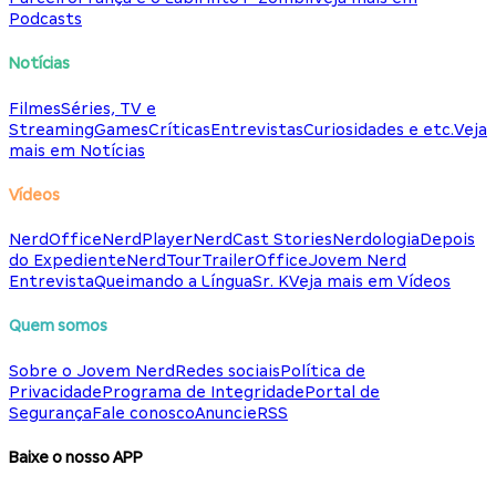
Podcasts
Notícias
Filmes
Séries, TV e
Streaming
Games
Críticas
Entrevistas
Curiosidades e etc.
Veja
mais em Notícias
Vídeos
NerdOffice
NerdPlayer
NerdCast Stories
Nerdologia
Depois
do Expediente
NerdTour
TrailerOffice
Jovem Nerd
Entrevista
Queimando a Língua
Sr. K
Veja mais em Vídeos
Quem somos
Sobre o Jovem Nerd
Redes sociais
Política de
Privacidade
Programa de Integridade
Portal de
Segurança
Fale conosco
Anuncie
RSS
Baixe o nosso APP