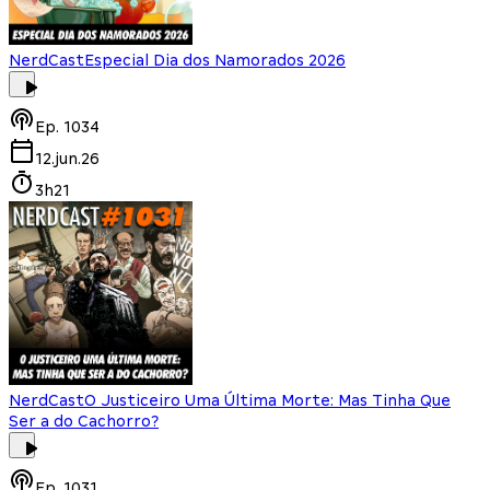
NerdCast
Especial Dia dos Namorados 2026
Ep.
1034
12.jun.26
3h21
NerdCast
O Justiceiro Uma Última Morte: Mas Tinha Que
Ser a do Cachorro?
Ep.
1031