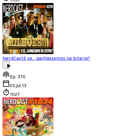
NerdCast
E se... ganhássemos na loteria?
Ep.
370
05.jul.13
1h27