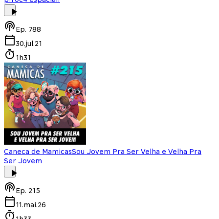
Ep.
788
30.jul.21
1h31
Caneca de Mamicas
Sou Jovem Pra Ser Velha e Velha Pra
Ser Jovem
Ep.
215
11.mai.26
1h33