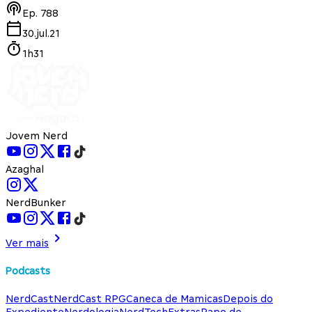
Ep.
788
30.jul.21
1h31
Jovem Nerd
Azaghal
NerdBunker
Ver mais
Podcasts
NerdCast
NerdCast RPG
Caneca de Mamicas
Depois do