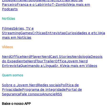
Expediente
Nerdologia
NerdTech
Extras
Papo de
Parceiro
França e o Labirinto
T-Zombii
Veja mais em
Podcasts
Notícias
Filmes
Séries, TV e
Streaming
Games
Críticas
Entrevistas
Curiosidades e etc.
Veja
mais em Notícias
Vídeos
NerdOffice
NerdPlayer
NerdCast Stories
Nerdologia
Depois
do Expediente
NerdTour
TrailerOffice
Jovem Nerd
Entrevista
Queimando a Língua
Sr. K
Veja mais em Vídeos
Quem somos
Sobre o Jovem Nerd
Redes sociais
Política de
Privacidade
Programa de Integridade
Portal de
Segurança
Fale conosco
Anuncie
RSS
Baixe o nosso APP