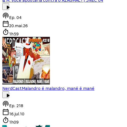
& H: Você apostaria contra o AZAGHAL? | JNEC 04
Ep.
04
20.mai.26
1h59
NerdCast
Malandro é malandro, mané é mané
Ep.
218
16.jul.10
1h09