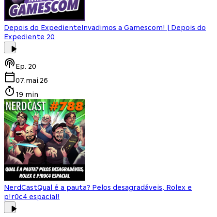
Depois do Expediente
Invadimos a Gamescom! | Depois do
Expediente 20
Ep.
20
07.mai.26
19 min
NerdCast
Qual é a pauta? Pelos desagradáveis, Rolex e
p!r0c4 espacial!