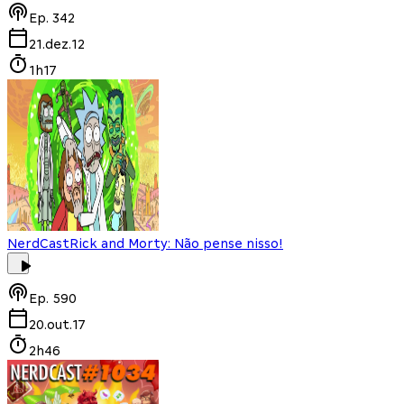
Ep.
342
21.dez.12
1h17
NerdCast
Rick and Morty: Não pense nisso!
Ep.
590
20.out.17
2h46