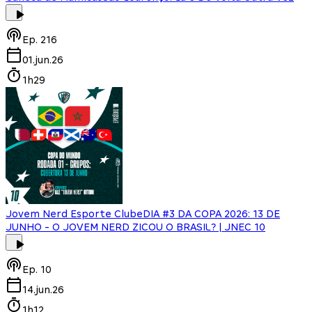
Ep.
216
01.jun.26
1h29
Jovem Nerd Esporte Clube
DIA #3 DA COPA 2026: 13 DE
JUNHO - O JOVEM NERD ZICOU O BRASIL? | JNEC 10
Ep.
10
14.jun.26
1h12