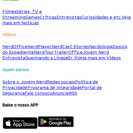
Filmes
Séries, TV e
Streaming
Games
Críticas
Entrevistas
Curiosidades e etc.
Veja
mais em Notícias
Vídeos
NerdOffice
NerdPlayer
NerdCast Stories
Nerdologia
Depois
do Expediente
NerdTour
TrailerOffice
Jovem Nerd
Entrevista
Queimando a Língua
Sr. K
Veja mais em Vídeos
Quem somos
Sobre o Jovem Nerd
Redes sociais
Política de
Privacidade
Programa de Integridade
Portal de
Segurança
Fale conosco
Anuncie
RSS
Baixe o nosso APP