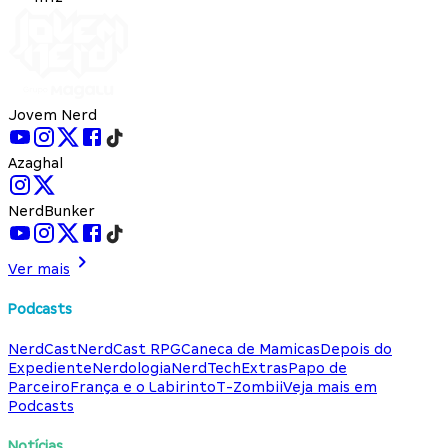
Jovem Nerd
Azaghal
NerdBunker
Ver mais
Podcasts
NerdCast
NerdCast RPG
Caneca de Mamicas
Depois do
Expediente
Nerdologia
NerdTech
Extras
Papo de
Parceiro
França e o Labirinto
T-Zombii
Veja mais em
Podcasts
Notícias