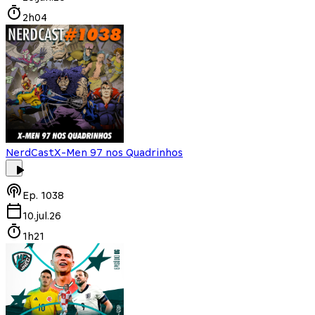
2h04
NerdCast
X-Men 97 nos Quadrinhos
Ep.
1038
10.jul.26
1h21