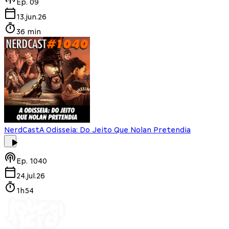
Ep.
09
13.jun.26
36 min
NerdCast
A Odisseia: Do Jeito Que Nolan Pretendia
Ep.
1040
24.jul.26
1h54