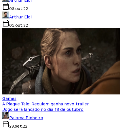
Arthur Eloi
05.out.22
Arthur Eloi
05.out.22
Games
A Plague Tale: Requiem ganha novo trailer
Jogo será lançado no dia 18 de outubro
Paloma Pinheiro
29.set.22