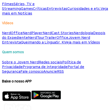
Filmes
Séries, TV e
Streaming
Games
Críticas
Entrevistas
Curiosidades e etc.
Veja
mais em Notícias
Vídeos
NerdOffice
NerdPlayer
NerdCast Stories
Nerdologia
Depois
do Expediente
NerdTour
TrailerOffice
Jovem Nerd
Entrevista
Queimando a Língua
Sr. K
Veja mais em Vídeos
Quem somos
Sobre o Jovem Nerd
Redes sociais
Política de
Privacidade
Programa de Integridade
Portal de
Segurança
Fale conosco
Anuncie
RSS
Baixe o nosso APP