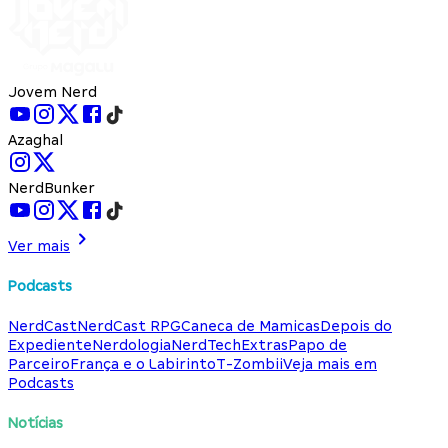
Jovem Nerd
Azaghal
NerdBunker
Ver mais
Podcasts
NerdCast
NerdCast RPG
Caneca de Mamicas
Depois do
Expediente
Nerdologia
NerdTech
Extras
Papo de
Parceiro
França e o Labirinto
T-Zombii
Veja mais em
Podcasts
Notícias