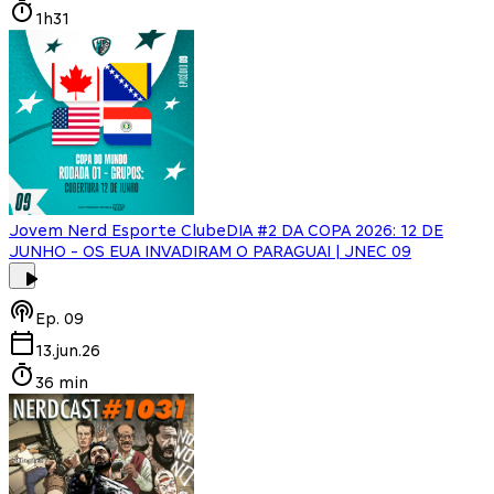
1h31
Jovem Nerd Esporte Clube
DIA #2 DA COPA 2026: 12 DE
JUNHO - OS EUA INVADIRAM O PARAGUAI | JNEC 09
Ep.
09
13.jun.26
36 min