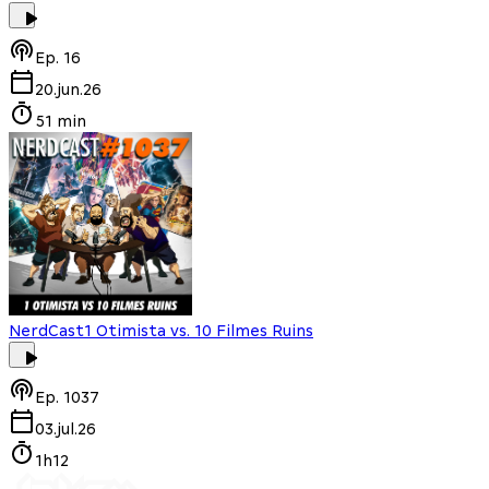
Ep.
16
20.jun.26
51 min
NerdCast
1 Otimista vs. 10 Filmes Ruins
Ep.
1037
03.jul.26
1h12