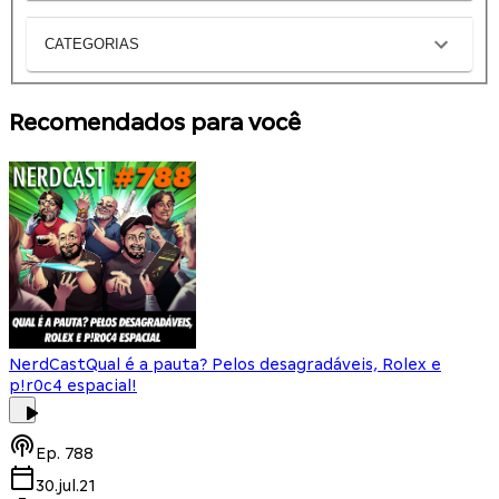
CATEGORIAS
Recomendados para você
NerdCast
Qual é a pauta? Pelos desagradáveis, Rolex e
p!r0c4 espacial!
Ep.
788
30.jul.21