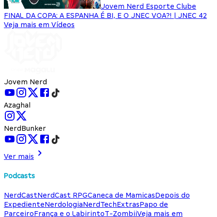
Jovem Nerd Esporte Clube
FINAL DA COPA: A ESPANHA É BI, E O JNEC VOA?! | JNEC 42
Veja mais em Vídeos
Jovem Nerd
Azaghal
NerdBunker
Ver mais
Podcasts
NerdCast
NerdCast RPG
Caneca de Mamicas
Depois do
Expediente
Nerdologia
NerdTech
Extras
Papo de
Parceiro
França e o Labirinto
T-Zombii
Veja mais em