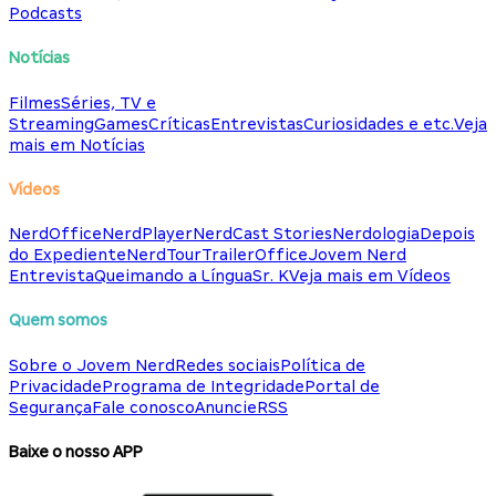
Podcasts
Notícias
Filmes
Séries, TV e
Streaming
Games
Críticas
Entrevistas
Curiosidades e etc.
Veja
mais em Notícias
Vídeos
NerdOffice
NerdPlayer
NerdCast Stories
Nerdologia
Depois
do Expediente
NerdTour
TrailerOffice
Jovem Nerd
Entrevista
Queimando a Língua
Sr. K
Veja mais em Vídeos
Quem somos
Sobre o Jovem Nerd
Redes sociais
Política de
Privacidade
Programa de Integridade
Portal de
Segurança
Fale conosco
Anuncie
RSS
Baixe o nosso APP