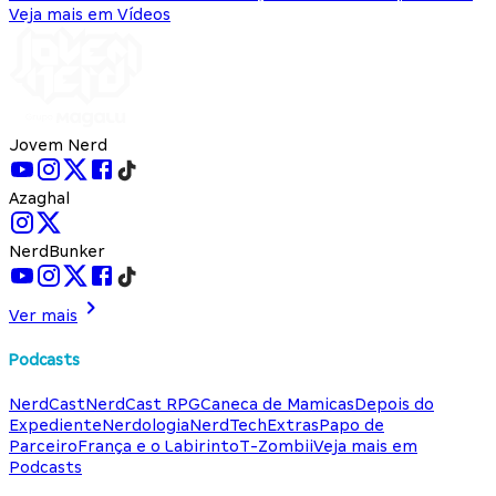
Veja mais em Vídeos
Jovem Nerd
Azaghal
NerdBunker
Ver mais
Podcasts
NerdCast
NerdCast RPG
Caneca de Mamicas
Depois do
Expediente
Nerdologia
NerdTech
Extras
Papo de
Parceiro
França e o Labirinto
T-Zombii
Veja mais em
Podcasts