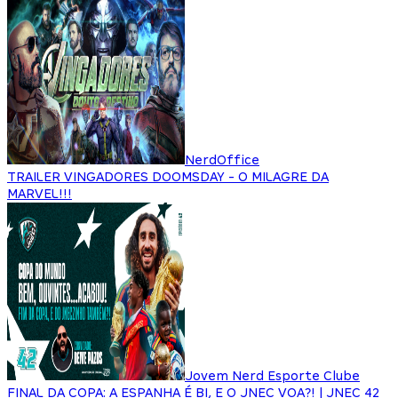
NerdOffice
TRAILER VINGADORES DOOMSDAY - O MILAGRE DA
MARVEL!!!
Jovem Nerd Esporte Clube
FINAL DA COPA: A ESPANHA É BI, E O JNEC VOA?! | JNEC 42