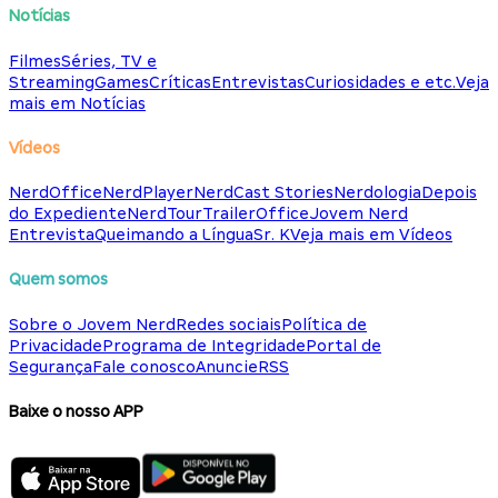
Notícias
Filmes
Séries, TV e
Streaming
Games
Críticas
Entrevistas
Curiosidades e etc.
Veja
mais em Notícias
Vídeos
NerdOffice
NerdPlayer
NerdCast Stories
Nerdologia
Depois
do Expediente
NerdTour
TrailerOffice
Jovem Nerd
Entrevista
Queimando a Língua
Sr. K
Veja mais em Vídeos
Quem somos
Sobre o Jovem Nerd
Redes sociais
Política de
Privacidade
Programa de Integridade
Portal de
Segurança
Fale conosco
Anuncie
RSS
Baixe o nosso APP