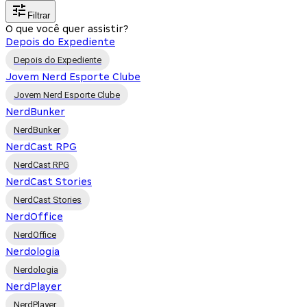
Filtrar
O que você quer assistir?
Depois do Expediente
Depois do Expediente
Jovem Nerd Esporte Clube
Jovem Nerd Esporte Clube
NerdBunker
NerdBunker
NerdCast RPG
NerdCast RPG
NerdCast Stories
NerdCast Stories
NerdOffice
NerdOffice
Nerdologia
Nerdologia
NerdPlayer
NerdPlayer