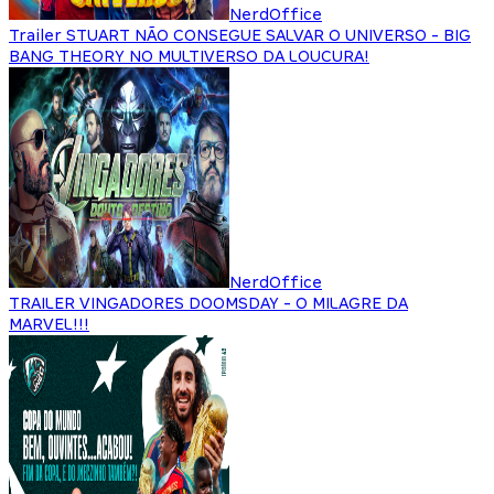
NerdOffice
Trailer STUART NÃO CONSEGUE SALVAR O UNIVERSO - BIG
BANG THEORY NO MULTIVERSO DA LOUCURA!
NerdOffice
TRAILER VINGADORES DOOMSDAY - O MILAGRE DA
MARVEL!!!