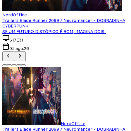
NerdOffice
Trailers Blade Runner 2099 / Neuromancer - DOBRADINHA
CYBERPUNK
SE UM FUTURO DISTÓPICO É BOM, IMAGINA DOIS!
S17E31
05.ago.26
NerdOffice
Trailers Blade Runner 2099 / Neuromancer - DOBRADINHA