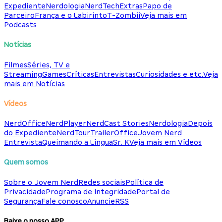
Expediente
Nerdologia
NerdTech
Extras
Papo de
Parceiro
França e o Labirinto
T-Zombii
Veja mais em
Podcasts
Notícias
Filmes
Séries, TV e
Streaming
Games
Críticas
Entrevistas
Curiosidades e etc.
Veja
mais em Notícias
Vídeos
NerdOffice
NerdPlayer
NerdCast Stories
Nerdologia
Depois
do Expediente
NerdTour
TrailerOffice
Jovem Nerd
Entrevista
Queimando a Língua
Sr. K
Veja mais em Vídeos
Quem somos
Sobre o Jovem Nerd
Redes sociais
Política de
Privacidade
Programa de Integridade
Portal de
Segurança
Fale conosco
Anuncie
RSS
Baixe o nosso APP