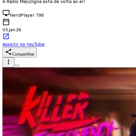
A Rádio Ma(u)ligna está de volta ao ar!
NerdPlayer
796
05.jan.26
Assistir no YouTube
Compartilhar