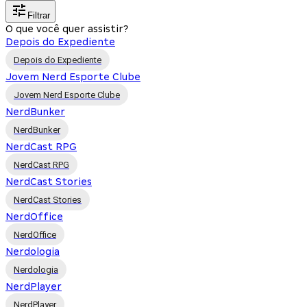
Filtrar
O que você quer assistir?
Depois do Expediente
Depois do Expediente
Jovem Nerd Esporte Clube
Jovem Nerd Esporte Clube
NerdBunker
NerdBunker
NerdCast RPG
NerdCast RPG
NerdCast Stories
NerdCast Stories
NerdOffice
NerdOffice
Nerdologia
Nerdologia
NerdPlayer
NerdPlayer