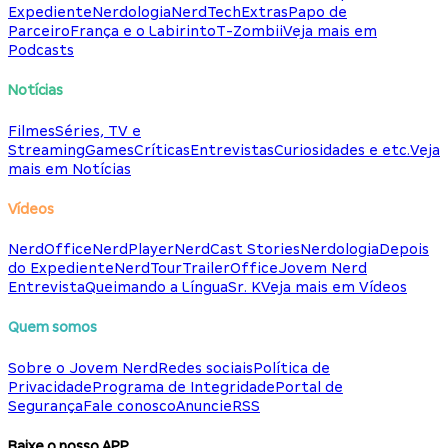
Expediente
Nerdologia
NerdTech
Extras
Papo de
Parceiro
França e o Labirinto
T-Zombii
Veja mais em
Podcasts
Notícias
Filmes
Séries, TV e
Streaming
Games
Críticas
Entrevistas
Curiosidades e etc.
Veja
mais em Notícias
Vídeos
NerdOffice
NerdPlayer
NerdCast Stories
Nerdologia
Depois
do Expediente
NerdTour
TrailerOffice
Jovem Nerd
Entrevista
Queimando a Língua
Sr. K
Veja mais em Vídeos
Quem somos
Sobre o Jovem Nerd
Redes sociais
Política de
Privacidade
Programa de Integridade
Portal de
Segurança
Fale conosco
Anuncie
RSS
Baixe o nosso APP