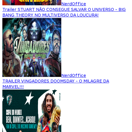
NerdOffice
Trailer STUART NÃO CONSEGUE SALVAR O UNIVERSO - BIG
BANG THEORY NO MULTIVERSO DA LOUCURA!
NerdOffice
TRAILER VINGADORES DOOMSDAY - O MILAGRE DA
MARVEL!!!