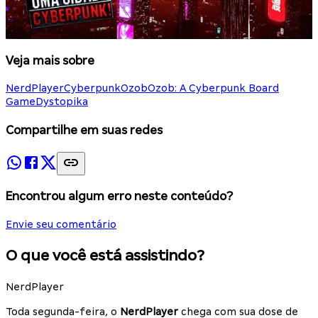
Veja mais sobre
NerdPlayer
Cyberpunk
Ozob
Ozob: A Cyberpunk Board
Game
Dystopika
Compartilhe em suas redes
Encontrou algum erro neste conteúdo?
Envie seu comentário
O que você está assistindo?
NerdPlayer
Toda segunda-feira, o
NerdPlayer
chega com sua dose de