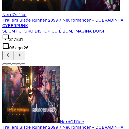
NerdOffice
Trailers Blade Runner 2099 / Neuromancer - DOBRADINHA
CYBERPUNK
SE UM FUTURO DISTÓPICO É BOM, IMAGINA DOIS!
S17E31
05.ago.26
NerdOffice
Trailers Blade Runner 2099 / Neuromancer - DOBRADINHA