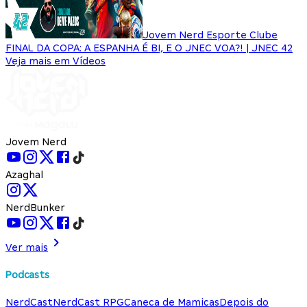
Jovem Nerd Esporte Clube
FINAL DA COPA: A ESPANHA É BI, E O JNEC VOA?! | JNEC 42
Veja mais em Vídeos
Jovem Nerd
Azaghal
NerdBunker
Ver mais
Podcasts
NerdCast
NerdCast RPG
Caneca de Mamicas
Depois do