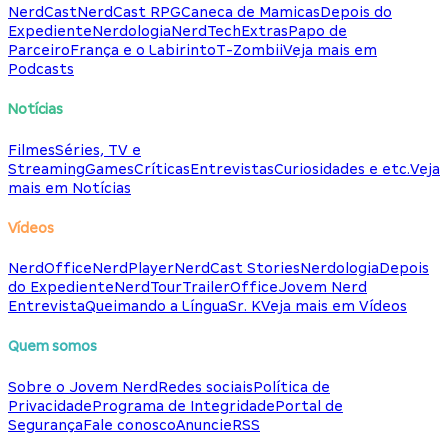
NerdCast
NerdCast RPG
Caneca de Mamicas
Depois do
Expediente
Nerdologia
NerdTech
Extras
Papo de
Parceiro
França e o Labirinto
T-Zombii
Veja mais em
Podcasts
Notícias
Filmes
Séries, TV e
Streaming
Games
Críticas
Entrevistas
Curiosidades e etc.
Veja
mais em Notícias
Vídeos
NerdOffice
NerdPlayer
NerdCast Stories
Nerdologia
Depois
do Expediente
NerdTour
TrailerOffice
Jovem Nerd
Entrevista
Queimando a Língua
Sr. K
Veja mais em Vídeos
Quem somos
Sobre o Jovem Nerd
Redes sociais
Política de
Privacidade
Programa de Integridade
Portal de
Segurança
Fale conosco
Anuncie
RSS