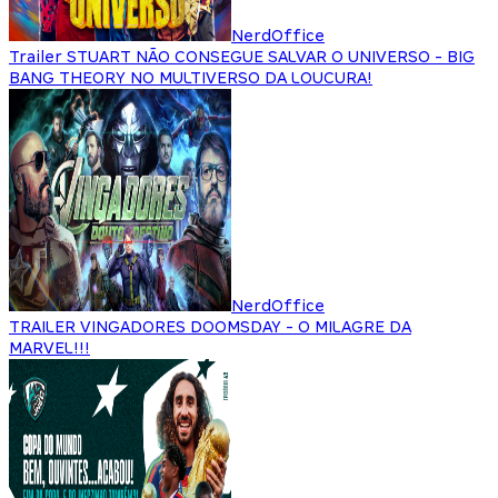
NerdOffice
Trailer STUART NÃO CONSEGUE SALVAR O UNIVERSO - BIG
BANG THEORY NO MULTIVERSO DA LOUCURA!
NerdOffice
TRAILER VINGADORES DOOMSDAY - O MILAGRE DA
MARVEL!!!