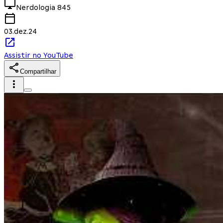
Nerdologia
845
03.dez.24
Assistir no YouTube
Compartilhar