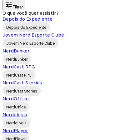
Filtrar
O que você quer assistir?
Depois do Expediente
Depois do Expediente
Jovem Nerd Esporte Clube
Jovem Nerd Esporte Clube
NerdBunker
NerdBunker
NerdCast RPG
NerdCast RPG
NerdCast Stories
NerdCast Stories
NerdOffice
NerdOffice
Nerdologia
Nerdologia
NerdPlayer
NerdPlayer