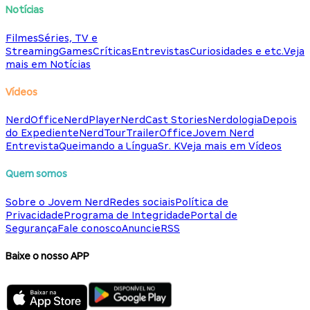
Notícias
Filmes
Séries, TV e
Streaming
Games
Críticas
Entrevistas
Curiosidades e etc.
Veja
mais em Notícias
Vídeos
NerdOffice
NerdPlayer
NerdCast Stories
Nerdologia
Depois
do Expediente
NerdTour
TrailerOffice
Jovem Nerd
Entrevista
Queimando a Língua
Sr. K
Veja mais em Vídeos
Quem somos
Sobre o Jovem Nerd
Redes sociais
Política de
Privacidade
Programa de Integridade
Portal de
Segurança
Fale conosco
Anuncie
RSS
Baixe o nosso APP