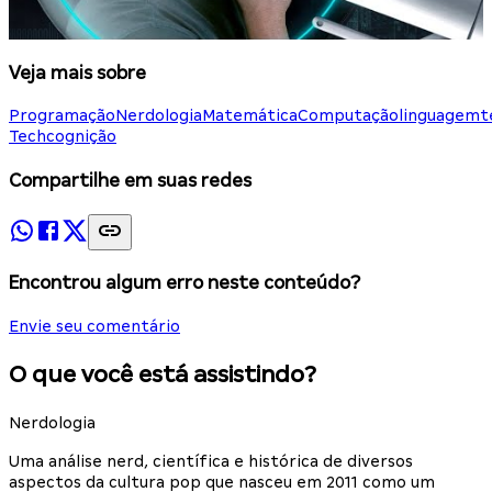
Veja mais sobre
Programação
Nerdologia
Matemática
Computação
linguagem
t
Tech
cognição
Compartilhe em suas redes
Encontrou algum erro neste conteúdo?
Envie seu comentário
O que você está assistindo?
Nerdologia
Uma análise nerd, científica e histórica de diversos
aspectos da cultura pop que nasceu em 2011 como um