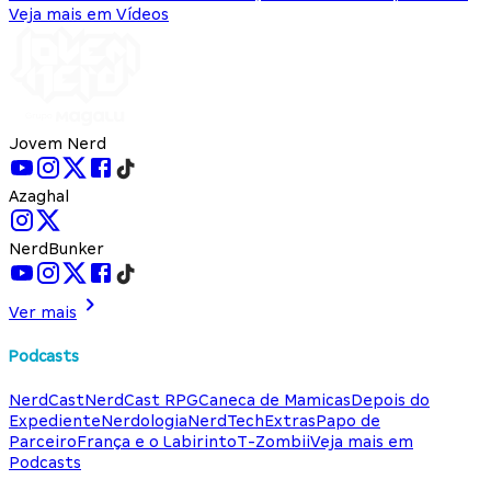
Veja mais em Vídeos
Jovem Nerd
Azaghal
NerdBunker
Ver mais
Podcasts
NerdCast
NerdCast RPG
Caneca de Mamicas
Depois do
Expediente
Nerdologia
NerdTech
Extras
Papo de
Parceiro
França e o Labirinto
T-Zombii
Veja mais em
Podcasts