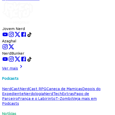
Jovem Nerd
Azaghal
NerdBunker
Ver mais
Podcasts
NerdCast
NerdCast RPG
Caneca de Mamicas
Depois do
Expediente
Nerdologia
NerdTech
Extras
Papo de
Parceiro
França e o Labirinto
T-Zombii
Veja mais em
Podcasts
Notícias