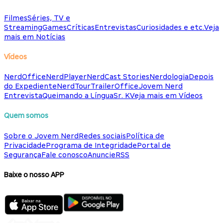
Filmes
Séries, TV e
Streaming
Games
Críticas
Entrevistas
Curiosidades e etc.
Veja
mais em Notícias
Vídeos
NerdOffice
NerdPlayer
NerdCast Stories
Nerdologia
Depois
do Expediente
NerdTour
TrailerOffice
Jovem Nerd
Entrevista
Queimando a Língua
Sr. K
Veja mais em Vídeos
Quem somos
Sobre o Jovem Nerd
Redes sociais
Política de
Privacidade
Programa de Integridade
Portal de
Segurança
Fale conosco
Anuncie
RSS
Baixe o nosso APP