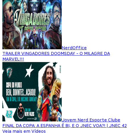
NerdOffice
TRAILER VINGADORES DOOMSDAY - O MILAGRE DA
MARVEL!!!
Jovem Nerd Esporte Clube
FINAL DA COPA: A ESPANHA É BI, E O JNEC VOA?! | JNEC 42
Veja mais em Vídeos