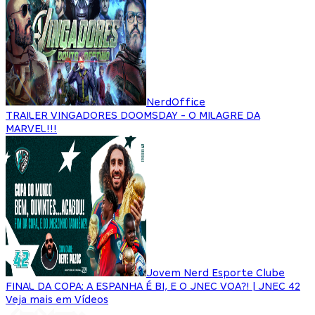
NerdOffice
TRAILER VINGADORES DOOMSDAY - O MILAGRE DA
MARVEL!!!
Jovem Nerd Esporte Clube
FINAL DA COPA: A ESPANHA É BI, E O JNEC VOA?! | JNEC 42
Veja mais em Vídeos