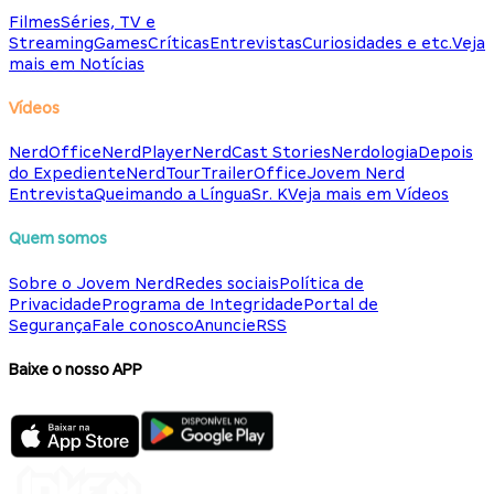
Filmes
Séries, TV e
Streaming
Games
Críticas
Entrevistas
Curiosidades e etc.
Veja
mais em Notícias
Vídeos
NerdOffice
NerdPlayer
NerdCast Stories
Nerdologia
Depois
do Expediente
NerdTour
TrailerOffice
Jovem Nerd
Entrevista
Queimando a Língua
Sr. K
Veja mais em Vídeos
Quem somos
Sobre o Jovem Nerd
Redes sociais
Política de
Privacidade
Programa de Integridade
Portal de
Segurança
Fale conosco
Anuncie
RSS
Baixe o nosso APP