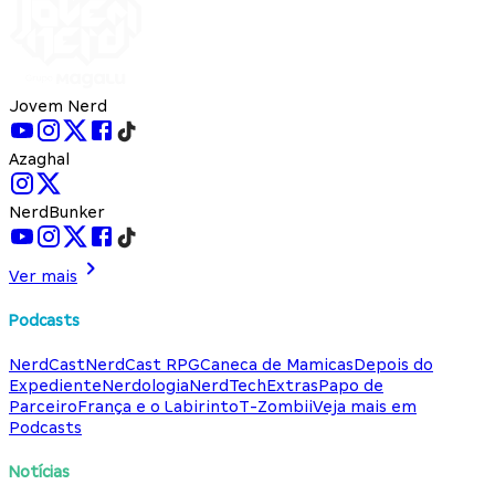
Jovem Nerd
Azaghal
NerdBunker
Ver mais
Podcasts
NerdCast
NerdCast RPG
Caneca de Mamicas
Depois do
Expediente
Nerdologia
NerdTech
Extras
Papo de
Parceiro
França e o Labirinto
T-Zombii
Veja mais em
Podcasts
Notícias