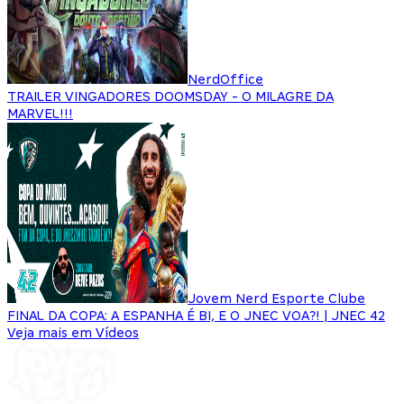
NerdOffice
TRAILER VINGADORES DOOMSDAY - O MILAGRE DA
MARVEL!!!
Jovem Nerd Esporte Clube
FINAL DA COPA: A ESPANHA É BI, E O JNEC VOA?! | JNEC 42
Veja mais em Vídeos