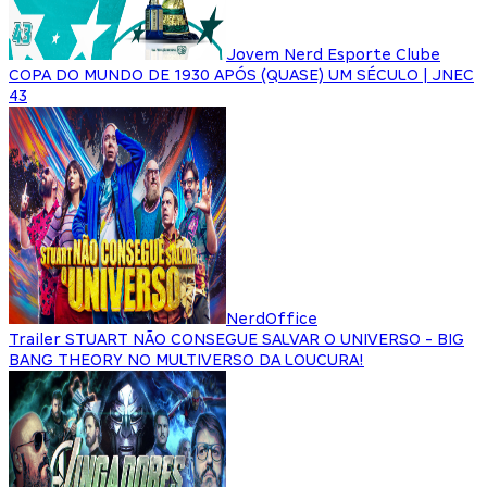
Jovem Nerd Esporte Clube
COPA DO MUNDO DE 1930 APÓS (QUASE) UM SÉCULO | JNEC
43
NerdOffice
Trailer STUART NÃO CONSEGUE SALVAR O UNIVERSO - BIG
BANG THEORY NO MULTIVERSO DA LOUCURA!