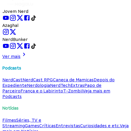
Jovem Nerd
Azaghal
NerdBunker
Ver mais
Podcasts
NerdCast
NerdCast RPG
Caneca de Mamicas
Depois do
Expediente
Nerdologia
NerdTech
Extras
Papo de
Parceiro
França e o Labirinto
T-Zombii
Veja mais em
Podcasts
Notícias
Filmes
Séries, TV e
Streaming
Games
Críticas
Entrevistas
Curiosidades e etc.
Veja