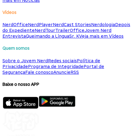
mais em Notícias
Vídeos
NerdOffice
NerdPlayer
NerdCast Stories
Nerdologia
Depois
do Expediente
NerdTour
TrailerOffice
Jovem Nerd
Entrevista
Queimando a Língua
Sr. K
Veja mais em Vídeos
Quem somos
Sobre o Jovem Nerd
Redes sociais
Política de
Privacidade
Programa de Integridade
Portal de
Segurança
Fale conosco
Anuncie
RSS
Baixe o nosso APP