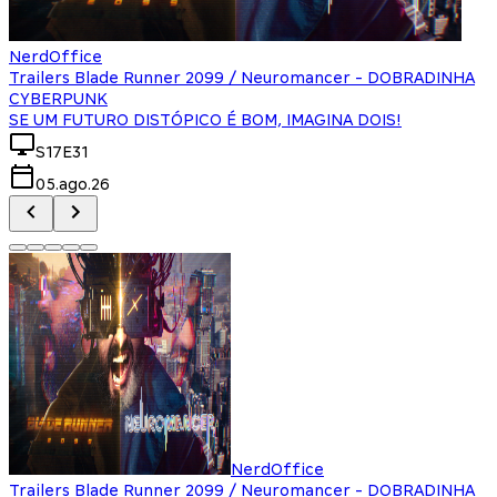
NerdOffice
Trailers Blade Runner 2099 / Neuromancer - DOBRADINHA
CYBERPUNK
SE UM FUTURO DISTÓPICO É BOM, IMAGINA DOIS!
S17E31
05.ago.26
NerdOffice
Trailers Blade Runner 2099 / Neuromancer - DOBRADINHA