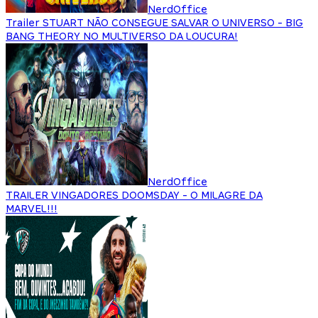
NerdOffice
Trailer STUART NÃO CONSEGUE SALVAR O UNIVERSO - BIG
BANG THEORY NO MULTIVERSO DA LOUCURA!
NerdOffice
TRAILER VINGADORES DOOMSDAY - O MILAGRE DA
MARVEL!!!