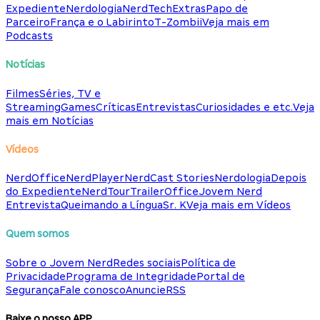
Expediente
Nerdologia
NerdTech
Extras
Papo de
Parceiro
França e o Labirinto
T-Zombii
Veja mais em
Podcasts
Notícias
Filmes
Séries, TV e
Streaming
Games
Críticas
Entrevistas
Curiosidades e etc.
Veja
mais em Notícias
Vídeos
NerdOffice
NerdPlayer
NerdCast Stories
Nerdologia
Depois
do Expediente
NerdTour
TrailerOffice
Jovem Nerd
Entrevista
Queimando a Língua
Sr. K
Veja mais em Vídeos
Quem somos
Sobre o Jovem Nerd
Redes sociais
Política de
Privacidade
Programa de Integridade
Portal de
Segurança
Fale conosco
Anuncie
RSS
Baixe o nosso APP