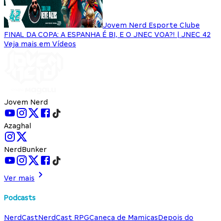
Jovem Nerd Esporte Clube
FINAL DA COPA: A ESPANHA É BI, E O JNEC VOA?! | JNEC 42
Veja mais em Vídeos
Jovem Nerd
Azaghal
NerdBunker
Ver mais
Podcasts
NerdCast
NerdCast RPG
Caneca de Mamicas
Depois do