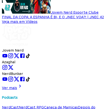
Jovem Nerd Esporte Clube
FINAL DA COPA: A ESPANHA É BI, E O JNEC VOA?! | JNEC 42
Veja mais em Vídeos
Jovem Nerd
Azaghal
NerdBunker
Ver mais
Podcasts
NerdCast
NerdCast RPG
Caneca de Mamicas
Depois do