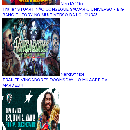
NerdOffice
Trailer STUART NÃO CONSEGUE SALVAR O UNIVERSO - BIG
BANG THEORY NO MULTIVERSO DA LOUCURA!
NerdOffice
TRAILER VINGADORES DOOMSDAY - O MILAGRE DA
MARVEL!!!