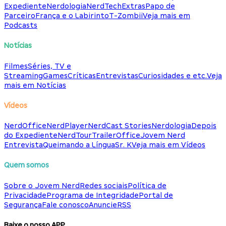
Expediente
Nerdologia
NerdTech
Extras
Papo de
Parceiro
França e o Labirinto
T-Zombii
Veja mais em
Podcasts
Notícias
Filmes
Séries, TV e
Streaming
Games
Críticas
Entrevistas
Curiosidades e etc.
Veja
mais em Notícias
Vídeos
NerdOffice
NerdPlayer
NerdCast Stories
Nerdologia
Depois
do Expediente
NerdTour
TrailerOffice
Jovem Nerd
Entrevista
Queimando a Língua
Sr. K
Veja mais em Vídeos
Quem somos
Sobre o Jovem Nerd
Redes sociais
Política de
Privacidade
Programa de Integridade
Portal de
Segurança
Fale conosco
Anuncie
RSS
Baixe o nosso APP