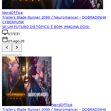
NerdOffice
Trailers Blade Runner 2099 / Neuromancer - DOBRADINHA
CYBERPUNK
SE UM FUTURO DISTÓPICO É BOM, IMAGINA DOIS!
S17E31
05.ago.26
NerdOffice
Trailers Blade Runner 2099 / Neuromancer - DOBRADINHA