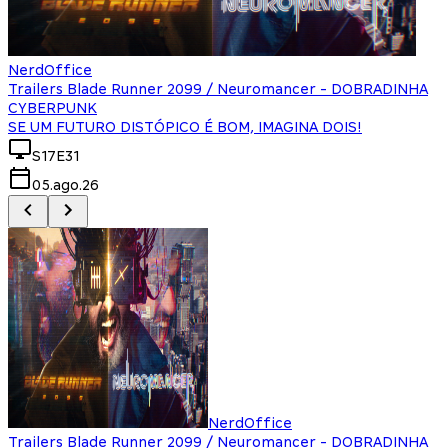
NerdOffice
Trailers Blade Runner 2099 / Neuromancer - DOBRADINHA
CYBERPUNK
SE UM FUTURO DISTÓPICO É BOM, IMAGINA DOIS!
S17E31
05.ago.26
NerdOffice
Trailers Blade Runner 2099 / Neuromancer - DOBRADINHA