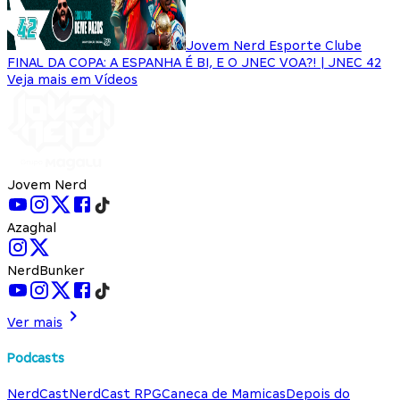
Jovem Nerd Esporte Clube
FINAL DA COPA: A ESPANHA É BI, E O JNEC VOA?! | JNEC 42
Veja mais em Vídeos
Jovem Nerd
Azaghal
NerdBunker
Ver mais
Podcasts
NerdCast
NerdCast RPG
Caneca de Mamicas
Depois do