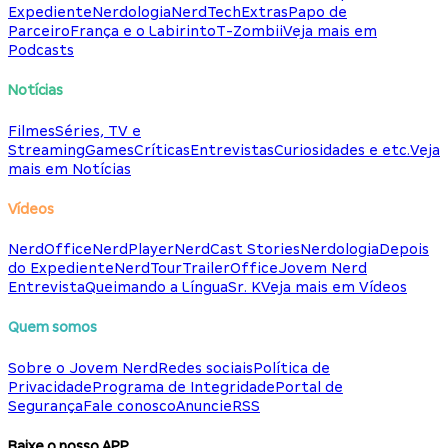
Expediente
Nerdologia
NerdTech
Extras
Papo de
Parceiro
França e o Labirinto
T-Zombii
Veja mais em
Podcasts
Notícias
Filmes
Séries, TV e
Streaming
Games
Críticas
Entrevistas
Curiosidades e etc.
Veja
mais em Notícias
Vídeos
NerdOffice
NerdPlayer
NerdCast Stories
Nerdologia
Depois
do Expediente
NerdTour
TrailerOffice
Jovem Nerd
Entrevista
Queimando a Língua
Sr. K
Veja mais em Vídeos
Quem somos
Sobre o Jovem Nerd
Redes sociais
Política de
Privacidade
Programa de Integridade
Portal de
Segurança
Fale conosco
Anuncie
RSS
Baixe o nosso APP