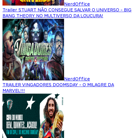
NerdOffice
Trailer STUART NÃO CONSEGUE SALVAR O UNIVERSO - BIG
BANG THEORY NO MULTIVERSO DA LOUCURA!
NerdOffice
TRAILER VINGADORES DOOMSDAY - O MILAGRE DA
MARVEL!!!