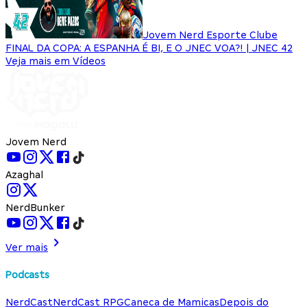
Jovem Nerd Esporte Clube
FINAL DA COPA: A ESPANHA É BI, E O JNEC VOA?! | JNEC 42
Veja mais em Vídeos
Jovem Nerd
Azaghal
NerdBunker
Ver mais
Podcasts
NerdCast
NerdCast RPG
Caneca de Mamicas
Depois do