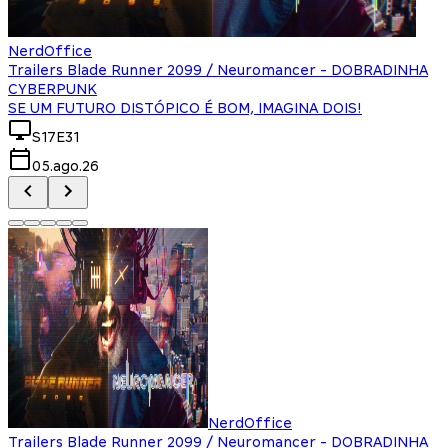
NerdOffice
Trailers Blade Runner 2099 / Neuromancer - DOBRADINHA
CYBERPUNK
SE UM FUTURO DISTÓPICO É BOM, IMAGINA DOIS!
S17E31
05.ago.26
NerdOffice
Trailers Blade Runner 2099 / Neuromancer - DOBRADINHA