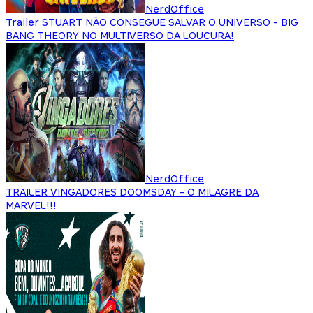
NerdOffice
Trailer STUART NÃO CONSEGUE SALVAR O UNIVERSO - BIG
BANG THEORY NO MULTIVERSO DA LOUCURA!
NerdOffice
TRAILER VINGADORES DOOMSDAY - O MILAGRE DA
MARVEL!!!