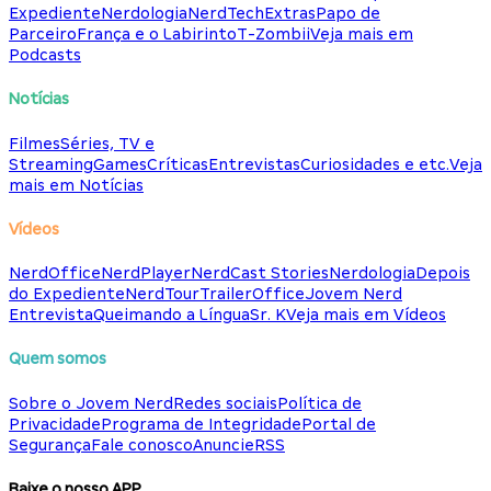
Expediente
Nerdologia
NerdTech
Extras
Papo de
Parceiro
França e o Labirinto
T-Zombii
Veja mais em
Podcasts
Notícias
Filmes
Séries, TV e
Streaming
Games
Críticas
Entrevistas
Curiosidades e etc.
Veja
mais em Notícias
Vídeos
NerdOffice
NerdPlayer
NerdCast Stories
Nerdologia
Depois
do Expediente
NerdTour
TrailerOffice
Jovem Nerd
Entrevista
Queimando a Língua
Sr. K
Veja mais em Vídeos
Quem somos
Sobre o Jovem Nerd
Redes sociais
Política de
Privacidade
Programa de Integridade
Portal de
Segurança
Fale conosco
Anuncie
RSS
Baixe o nosso APP