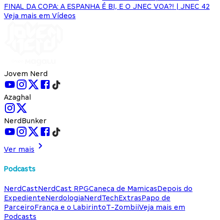
FINAL DA COPA: A ESPANHA É BI, E O JNEC VOA?! | JNEC 42
Veja mais em Vídeos
Jovem Nerd
Azaghal
NerdBunker
Ver mais
Podcasts
NerdCast
NerdCast RPG
Caneca de Mamicas
Depois do
Expediente
Nerdologia
NerdTech
Extras
Papo de
Parceiro
França e o Labirinto
T-Zombii
Veja mais em
Podcasts