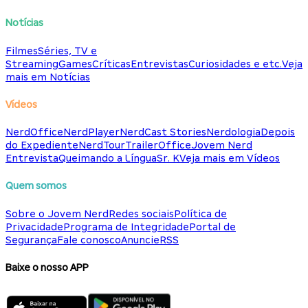
Notícias
Filmes
Séries, TV e
Streaming
Games
Críticas
Entrevistas
Curiosidades e etc.
Veja
mais em Notícias
Vídeos
NerdOffice
NerdPlayer
NerdCast Stories
Nerdologia
Depois
do Expediente
NerdTour
TrailerOffice
Jovem Nerd
Entrevista
Queimando a Língua
Sr. K
Veja mais em Vídeos
Quem somos
Sobre o Jovem Nerd
Redes sociais
Política de
Privacidade
Programa de Integridade
Portal de
Segurança
Fale conosco
Anuncie
RSS
Baixe o nosso APP