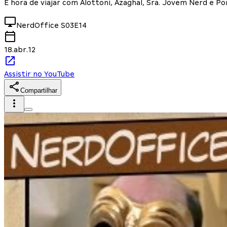
É hora de viajar com Alottoni, Azaghal, Sra. Jovem Nerd e Po
NerdOffice
S03E14
18.abr.12
Assistir no YouTube
Compartilhar