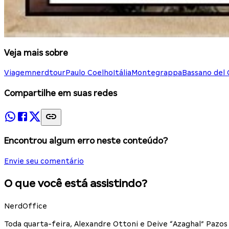
Veja mais sobre
Viagem
nerdtour
Paulo Coelho
Itália
Montegrappa
Bassano del
Compartilhe em suas redes
Encontrou algum erro neste conteúdo?
Envie seu comentário
O que você está assistindo?
NerdOffice
Toda quarta-feira, Alexandre Ottoni e Deive “Azaghal” Paz