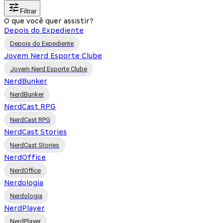
Filtrar
O que você quer assistir?
Depois do Expediente
Depois do Expediente
Jovem Nerd Esporte Clube
Jovem Nerd Esporte Clube
NerdBunker
NerdBunker
NerdCast RPG
NerdCast RPG
NerdCast Stories
NerdCast Stories
NerdOffice
NerdOffice
Nerdologia
Nerdologia
NerdPlayer
NerdPlayer