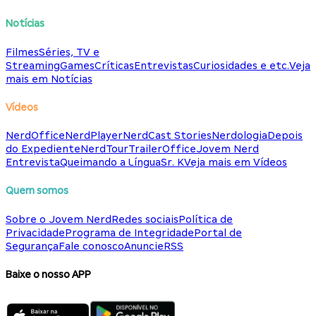
Notícias
Filmes
Séries, TV e
Streaming
Games
Críticas
Entrevistas
Curiosidades e etc.
Veja
mais em Notícias
Vídeos
NerdOffice
NerdPlayer
NerdCast Stories
Nerdologia
Depois
do Expediente
NerdTour
TrailerOffice
Jovem Nerd
Entrevista
Queimando a Língua
Sr. K
Veja mais em Vídeos
Quem somos
Sobre o Jovem Nerd
Redes sociais
Política de
Privacidade
Programa de Integridade
Portal de
Segurança
Fale conosco
Anuncie
RSS
Baixe o nosso APP