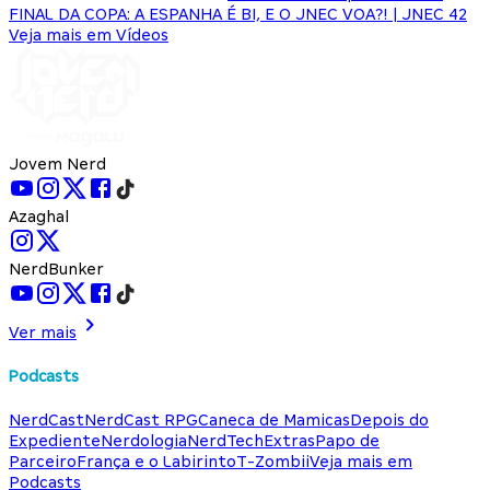
FINAL DA COPA: A ESPANHA É BI, E O JNEC VOA?! | JNEC 42
Veja mais em Vídeos
Jovem Nerd
Azaghal
NerdBunker
Ver mais
Podcasts
NerdCast
NerdCast RPG
Caneca de Mamicas
Depois do
Expediente
Nerdologia
NerdTech
Extras
Papo de
Parceiro
França e o Labirinto
T-Zombii
Veja mais em
Podcasts