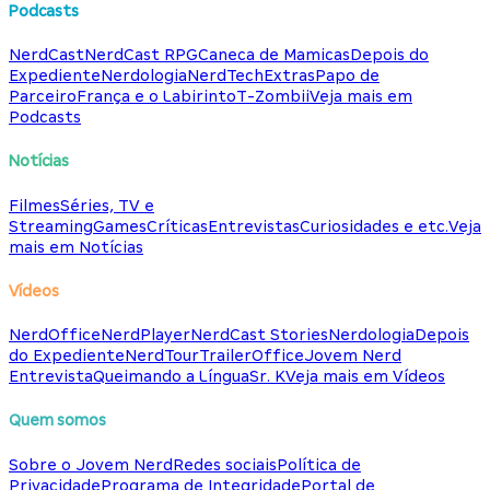
Podcasts
NerdCast
NerdCast RPG
Caneca de Mamicas
Depois do
Expediente
Nerdologia
NerdTech
Extras
Papo de
Parceiro
França e o Labirinto
T-Zombii
Veja mais em
Podcasts
Notícias
Filmes
Séries, TV e
Streaming
Games
Críticas
Entrevistas
Curiosidades e etc.
Veja
mais em Notícias
Vídeos
NerdOffice
NerdPlayer
NerdCast Stories
Nerdologia
Depois
do Expediente
NerdTour
TrailerOffice
Jovem Nerd
Entrevista
Queimando a Língua
Sr. K
Veja mais em Vídeos
Quem somos
Sobre o Jovem Nerd
Redes sociais
Política de
Privacidade
Programa de Integridade
Portal de