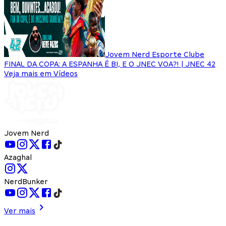
Jovem Nerd Esporte Clube
FINAL DA COPA: A ESPANHA É BI, E O JNEC VOA?! | JNEC 42
Veja mais em Vídeos
Jovem Nerd
Azaghal
NerdBunker
Ver mais