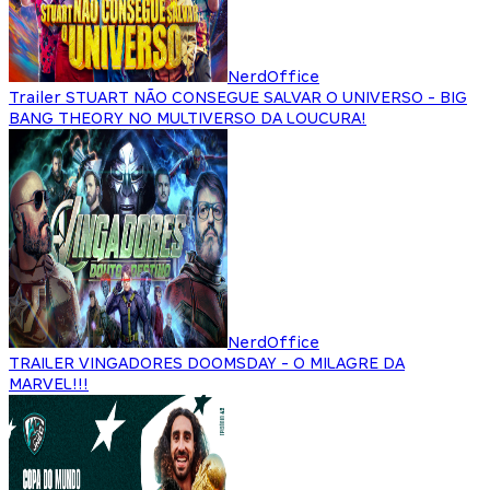
NerdOffice
Trailer STUART NÃO CONSEGUE SALVAR O UNIVERSO - BIG
BANG THEORY NO MULTIVERSO DA LOUCURA!
NerdOffice
TRAILER VINGADORES DOOMSDAY - O MILAGRE DA
MARVEL!!!