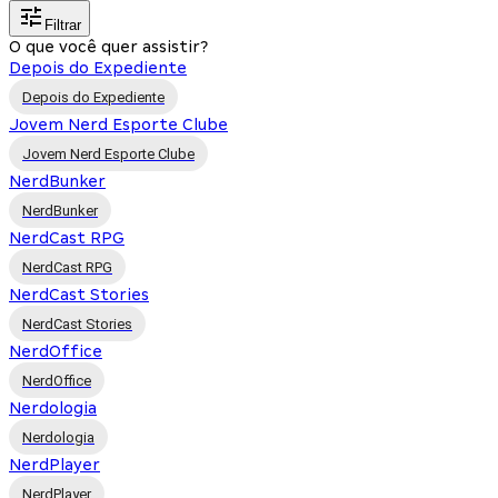
Filtrar
O que você quer assistir?
Depois do Expediente
Depois do Expediente
Jovem Nerd Esporte Clube
Jovem Nerd Esporte Clube
NerdBunker
NerdBunker
NerdCast RPG
NerdCast RPG
NerdCast Stories
NerdCast Stories
NerdOffice
NerdOffice
Nerdologia
Nerdologia
NerdPlayer
NerdPlayer