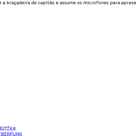
te a braçadeira de capitão e assume os microfones para apres
dOffice
CYBERPUNK