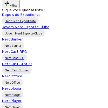
Filtrar
O que você quer assistir?
Depois do Expediente
Depois do Expediente
Jovem Nerd Esporte Clube
Jovem Nerd Esporte Clube
NerdBunker
NerdBunker
NerdCast RPG
NerdCast RPG
NerdCast Stories
NerdCast Stories
NerdOffice
NerdOffice
Nerdologia
Nerdologia
NerdPlayer
NerdPlayer