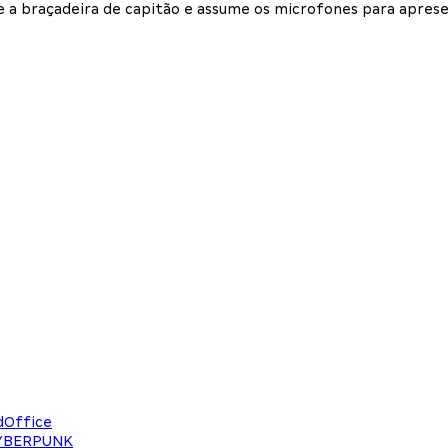
te a braçadeira de capitão e assume os microfones para apres
dOffice
CYBERPUNK