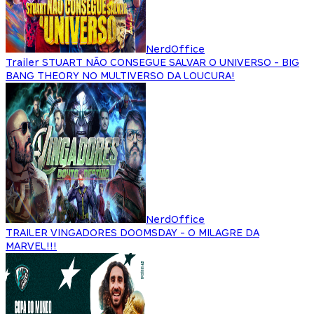
NerdOffice
Trailer STUART NÃO CONSEGUE SALVAR O UNIVERSO - BIG
BANG THEORY NO MULTIVERSO DA LOUCURA!
NerdOffice
TRAILER VINGADORES DOOMSDAY - O MILAGRE DA
MARVEL!!!