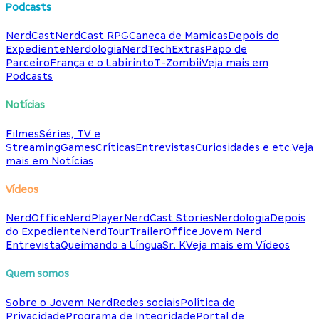
Podcasts
NerdCast
NerdCast RPG
Caneca de Mamicas
Depois do
Expediente
Nerdologia
NerdTech
Extras
Papo de
Parceiro
França e o Labirinto
T-Zombii
Veja mais em
Podcasts
Notícias
Filmes
Séries, TV e
Streaming
Games
Críticas
Entrevistas
Curiosidades e etc.
Veja
mais em Notícias
Vídeos
NerdOffice
NerdPlayer
NerdCast Stories
Nerdologia
Depois
do Expediente
NerdTour
TrailerOffice
Jovem Nerd
Entrevista
Queimando a Língua
Sr. K
Veja mais em Vídeos
Quem somos
Sobre o Jovem Nerd
Redes sociais
Política de
Privacidade
Programa de Integridade
Portal de