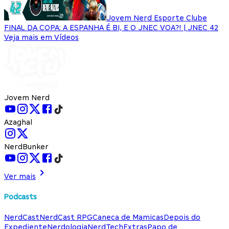
Jovem Nerd Esporte Clube
FINAL DA COPA: A ESPANHA É BI, E O JNEC VOA?! | JNEC 42
Veja mais em Vídeos
Jovem Nerd
Azaghal
NerdBunker
Ver mais
Podcasts
NerdCast
NerdCast RPG
Caneca de Mamicas
Depois do
Expediente
Nerdologia
NerdTech
Extras
Papo de