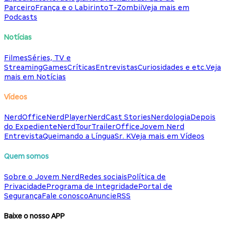
Parceiro
França e o Labirinto
T-Zombii
Veja mais em
Podcasts
Notícias
Filmes
Séries, TV e
Streaming
Games
Críticas
Entrevistas
Curiosidades e etc.
Veja
mais em Notícias
Vídeos
NerdOffice
NerdPlayer
NerdCast Stories
Nerdologia
Depois
do Expediente
NerdTour
TrailerOffice
Jovem Nerd
Entrevista
Queimando a Língua
Sr. K
Veja mais em Vídeos
Quem somos
Sobre o Jovem Nerd
Redes sociais
Política de
Privacidade
Programa de Integridade
Portal de
Segurança
Fale conosco
Anuncie
RSS
Baixe o nosso APP