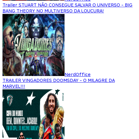
Trailer STUART NÃO CONSEGUE SALVAR O UNIVERSO - BIG
BANG THEORY NO MULTIVERSO DA LOUCURA!
NerdOffice
TRAILER VINGADORES DOOMSDAY - O MILAGRE DA
MARVEL!!!