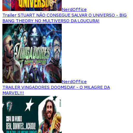
NerdOffice
Trailer STUART NÃO CONSEGUE SALVAR O UNIVERSO - BIG
BANG THEORY NO MULTIVERSO DA LOUCURA!
NerdOffice
TRAILER VINGADORES DOOMSDAY - O MILAGRE DA
MARVEL!!!