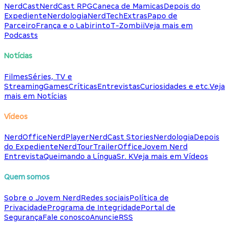
NerdCast
NerdCast RPG
Caneca de Mamicas
Depois do
Expediente
Nerdologia
NerdTech
Extras
Papo de
Parceiro
França e o Labirinto
T-Zombii
Veja mais em
Podcasts
Notícias
Filmes
Séries, TV e
Streaming
Games
Críticas
Entrevistas
Curiosidades e etc.
Veja
mais em Notícias
Vídeos
NerdOffice
NerdPlayer
NerdCast Stories
Nerdologia
Depois
do Expediente
NerdTour
TrailerOffice
Jovem Nerd
Entrevista
Queimando a Língua
Sr. K
Veja mais em Vídeos
Quem somos
Sobre o Jovem Nerd
Redes sociais
Política de
Privacidade
Programa de Integridade
Portal de
Segurança
Fale conosco
Anuncie
RSS