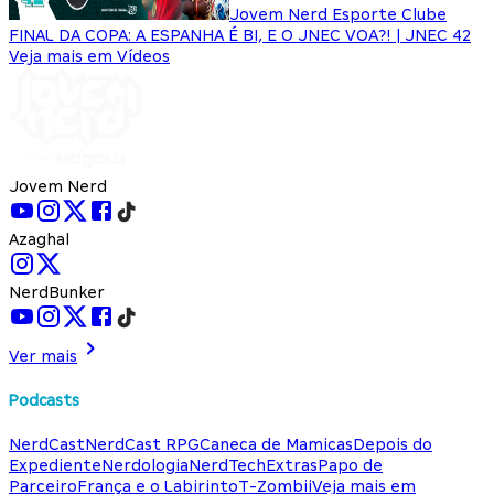
Jovem Nerd Esporte Clube
FINAL DA COPA: A ESPANHA É BI, E O JNEC VOA?! | JNEC 42
Veja mais em Vídeos
Jovem Nerd
Azaghal
NerdBunker
Ver mais
Podcasts
NerdCast
NerdCast RPG
Caneca de Mamicas
Depois do
Expediente
Nerdologia
NerdTech
Extras
Papo de
Parceiro
França e o Labirinto
T-Zombii
Veja mais em