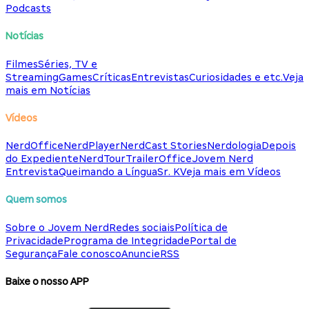
Podcasts
Notícias
Filmes
Séries, TV e
Streaming
Games
Críticas
Entrevistas
Curiosidades e etc.
Veja
mais em Notícias
Vídeos
NerdOffice
NerdPlayer
NerdCast Stories
Nerdologia
Depois
do Expediente
NerdTour
TrailerOffice
Jovem Nerd
Entrevista
Queimando a Língua
Sr. K
Veja mais em Vídeos
Quem somos
Sobre o Jovem Nerd
Redes sociais
Política de
Privacidade
Programa de Integridade
Portal de
Segurança
Fale conosco
Anuncie
RSS
Baixe o nosso APP