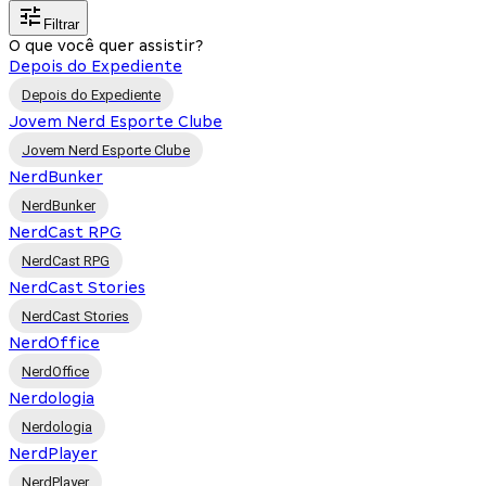
Filtrar
O que você quer assistir?
Depois do Expediente
Depois do Expediente
Jovem Nerd Esporte Clube
Jovem Nerd Esporte Clube
NerdBunker
NerdBunker
NerdCast RPG
NerdCast RPG
NerdCast Stories
NerdCast Stories
NerdOffice
NerdOffice
Nerdologia
Nerdologia
NerdPlayer
NerdPlayer