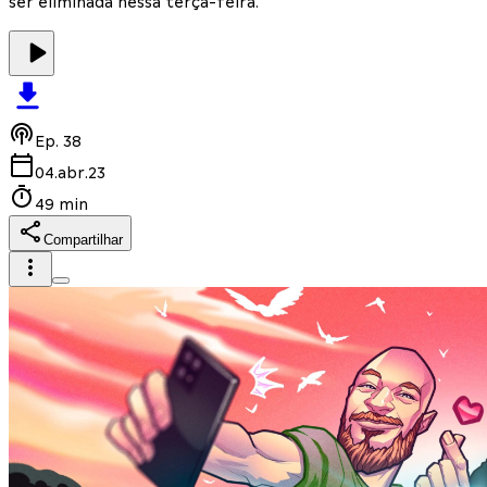
ser eliminada nessa terça-feira.
Ep.
38
04.abr.23
49 min
Compartilhar