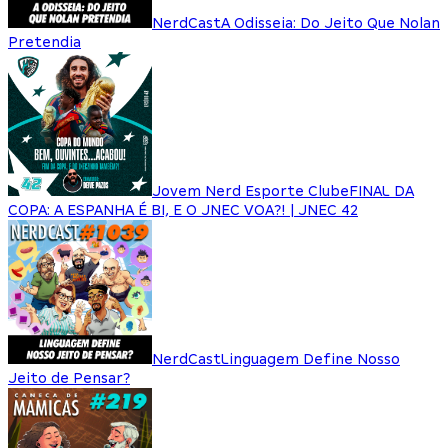
NerdCast
A Odisseia: Do Jeito Que Nolan
Pretendia
Jovem Nerd Esporte Clube
FINAL DA
COPA: A ESPANHA É BI, E O JNEC VOA?! | JNEC 42
NerdCast
Linguagem Define Nosso
Jeito de Pensar?