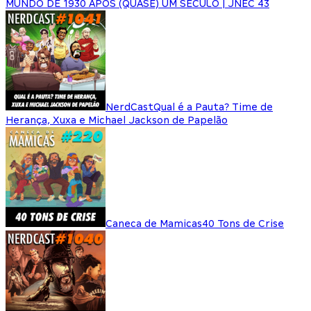
MUNDO DE 1930 APÓS (QUASE) UM SÉCULO | JNEC 43
NerdCast
Qual é a Pauta? Time de
Herança, Xuxa e Michael Jackson de Papelão
Caneca de Mamicas
40 Tons de Crise