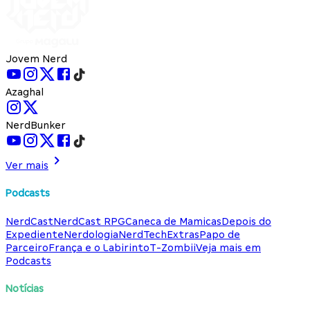
Jovem Nerd
Azaghal
NerdBunker
Ver mais
Podcasts
NerdCast
NerdCast RPG
Caneca de Mamicas
Depois do
Expediente
Nerdologia
NerdTech
Extras
Papo de
Parceiro
França e o Labirinto
T-Zombii
Veja mais em
Podcasts
Notícias