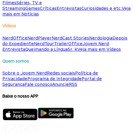
Filmes
Séries, TV e
Streaming
Games
Críticas
Entrevistas
Curiosidades e etc.
Veja
mais em Notícias
Vídeos
NerdOffice
NerdPlayer
NerdCast Stories
Nerdologia
Depois
do Expediente
NerdTour
TrailerOffice
Jovem Nerd
Entrevista
Queimando a Língua
Sr. K
Veja mais em Vídeos
Quem somos
Sobre o Jovem Nerd
Redes sociais
Política de
Privacidade
Programa de Integridade
Portal de
Segurança
Fale conosco
Anuncie
RSS
Baixe o nosso APP