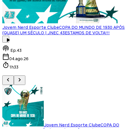
Jovem Nerd Esporte Clube
COPA DO MUNDO DE 1930 APÓS
(QUASE) UM SÉCULO | JNEC 43
ESTAMOS DE VOLTA!!!
J
Ep.
43
04.ago.26
1h33
Jovem Nerd Esporte Clube
COPA DO