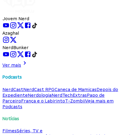
Jovem Nerd
Azaghal
NerdBunker
Ver mais
Podcasts
NerdCast
NerdCast RPG
Caneca de Mamicas
Depois do
Expediente
Nerdologia
NerdTech
Extras
Papo de
Parceiro
França e o Labirinto
T-Zombii
Veja mais em
Podcasts
Notícias
Filmes
Séries, TV e