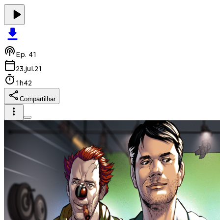
Ep.
41
23.jul.21
1h42
Compartilhar