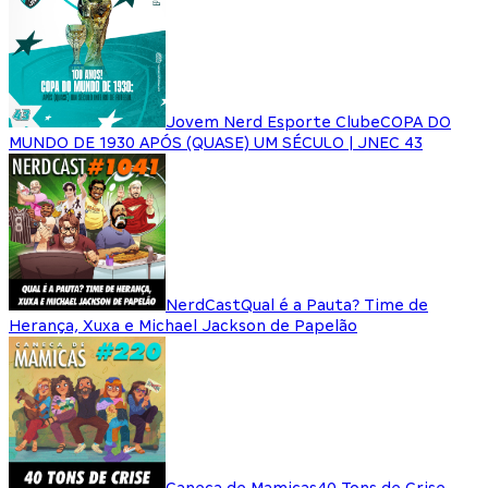
Jovem Nerd Esporte Clube
COPA DO
MUNDO DE 1930 APÓS (QUASE) UM SÉCULO | JNEC 43
NerdCast
Qual é a Pauta? Time de
Herança, Xuxa e Michael Jackson de Papelão