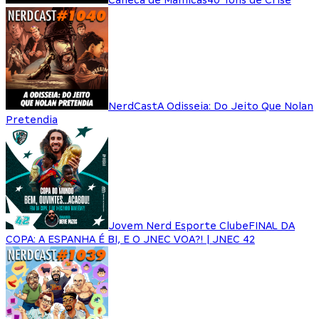
Caneca de Mamicas
40 Tons de Crise
NerdCast
A Odisseia: Do Jeito Que Nolan
Pretendia
Jovem Nerd Esporte Clube
FINAL DA
COPA: A ESPANHA É BI, E O JNEC VOA?! | JNEC 42