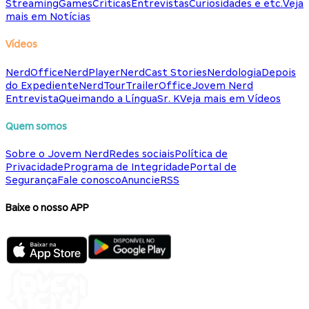
Streaming
Games
Críticas
Entrevistas
Curiosidades e etc.
Veja
mais em Notícias
Vídeos
NerdOffice
NerdPlayer
NerdCast Stories
Nerdologia
Depois
do Expediente
NerdTour
TrailerOffice
Jovem Nerd
Entrevista
Queimando a Língua
Sr. K
Veja mais em Vídeos
Quem somos
Sobre o Jovem Nerd
Redes sociais
Política de
Privacidade
Programa de Integridade
Portal de
Segurança
Fale conosco
Anuncie
RSS
Baixe o nosso APP