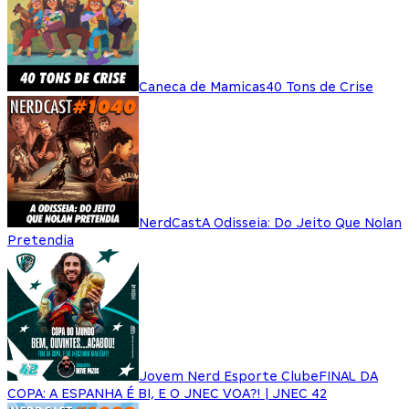
Caneca de Mamicas
40 Tons de Crise
NerdCast
A Odisseia: Do Jeito Que Nolan
Pretendia
Jovem Nerd Esporte Clube
FINAL DA
COPA: A ESPANHA É BI, E O JNEC VOA?! | JNEC 42