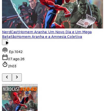
NerdCast
Homem Aranha: Um Novo Dia e Um Mega
Batatão
Homem Aranha e a Amnesia Coletiva
Ep.
1042
07.ago.26
2h03