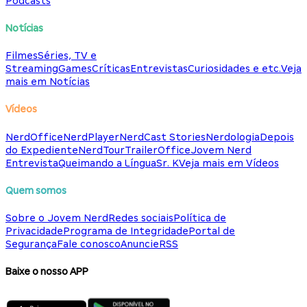
Podcasts
Notícias
Filmes
Séries, TV e
Streaming
Games
Críticas
Entrevistas
Curiosidades e etc.
Veja
mais em Notícias
Vídeos
NerdOffice
NerdPlayer
NerdCast Stories
Nerdologia
Depois
do Expediente
NerdTour
TrailerOffice
Jovem Nerd
Entrevista
Queimando a Língua
Sr. K
Veja mais em Vídeos
Quem somos
Sobre o Jovem Nerd
Redes sociais
Política de
Privacidade
Programa de Integridade
Portal de
Segurança
Fale conosco
Anuncie
RSS
Baixe o nosso APP