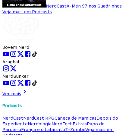
NerdCast
X-Men 97 nos Quadrinhos
Veja mais em Podcasts
Jovem Nerd
Azaghal
NerdBunker
Ver mais
Podcasts
NerdCast
NerdCast RPG
Caneca de Mamicas
Depois do
Expediente
Nerdologia
NerdTech
Extras
Papo de
Parceiro
França e o Labirinto
T-Zombii
Veja mais em