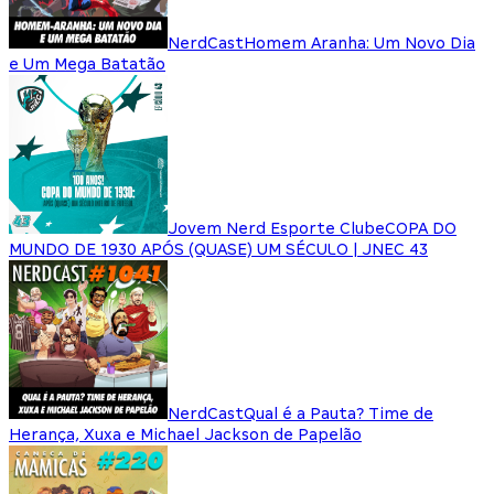
NerdCast
Homem Aranha: Um Novo Dia
e Um Mega Batatão
Jovem Nerd Esporte Clube
COPA DO
MUNDO DE 1930 APÓS (QUASE) UM SÉCULO | JNEC 43
NerdCast
Qual é a Pauta? Time de
Herança, Xuxa e Michael Jackson de Papelão