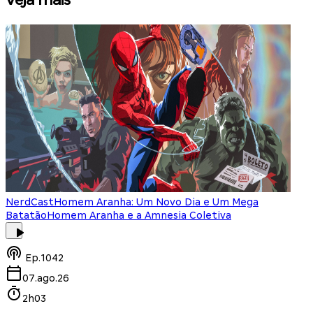
Veja mais
NerdCast
Homem Aranha: Um Novo Dia e Um Mega
Batatão
Homem Aranha e a Amnesia Coletiva
Ep.
1042
07.ago.26
2h03