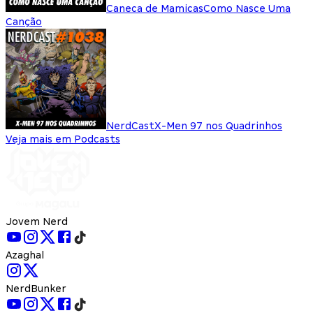
Caneca de Mamicas
Como Nasce Uma
Canção
NerdCast
X-Men 97 nos Quadrinhos
Veja mais em Podcasts
Jovem Nerd
Azaghal
NerdBunker