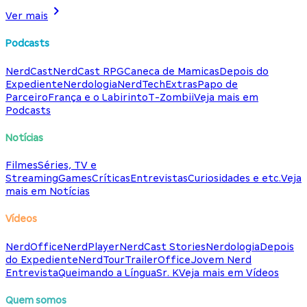
Ver mais
Podcasts
NerdCast
NerdCast RPG
Caneca de Mamicas
Depois do
Expediente
Nerdologia
NerdTech
Extras
Papo de
Parceiro
França e o Labirinto
T-Zombii
Veja mais em
Podcasts
Notícias
Filmes
Séries, TV e
Streaming
Games
Críticas
Entrevistas
Curiosidades e etc.
Veja
mais em Notícias
Vídeos
NerdOffice
NerdPlayer
NerdCast Stories
Nerdologia
Depois
do Expediente
NerdTour
TrailerOffice
Jovem Nerd
Entrevista
Queimando a Língua
Sr. K
Veja mais em Vídeos
Quem somos