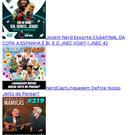
Jovem Nerd Esporte Clube
FINAL DA
COPA: A ESPANHA É BI, E O JNEC VOA?! | JNEC 42
NerdCast
Linguagem Define Nosso
Jeito de Pensar?