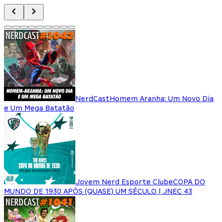
NerdCast
Homem Aranha: Um Novo Dia
e Um Mega Batatão
Jovem Nerd Esporte Clube
COPA DO
MUNDO DE 1930 APÓS (QUASE) UM SÉCULO | JNEC 43