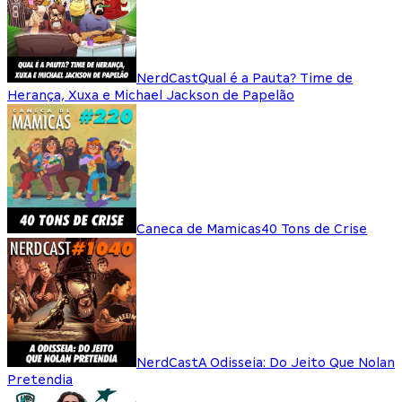
NerdCast
Qual é a Pauta? Time de
Herança, Xuxa e Michael Jackson de Papelão
Caneca de Mamicas
40 Tons de Crise
NerdCast
A Odisseia: Do Jeito Que Nolan
Pretendia