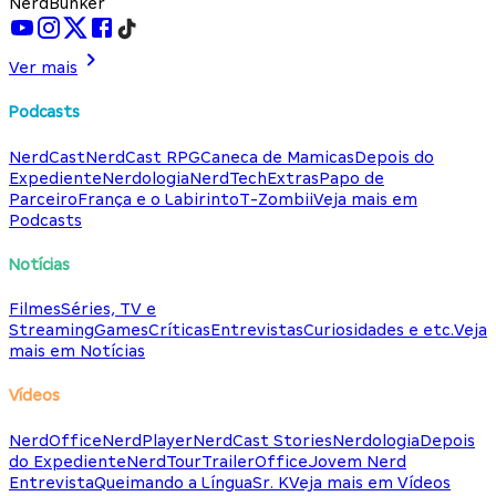
NerdBunker
Ver mais
Podcasts
NerdCast
NerdCast RPG
Caneca de Mamicas
Depois do
Expediente
Nerdologia
NerdTech
Extras
Papo de
Parceiro
França e o Labirinto
T-Zombii
Veja mais em
Podcasts
Notícias
Filmes
Séries, TV e
Streaming
Games
Críticas
Entrevistas
Curiosidades e etc.
Veja
mais em Notícias
Vídeos
NerdOffice
NerdPlayer
NerdCast Stories
Nerdologia
Depois
do Expediente
NerdTour
TrailerOffice
Jovem Nerd
Entrevista
Queimando a Língua
Sr. K
Veja mais em Vídeos