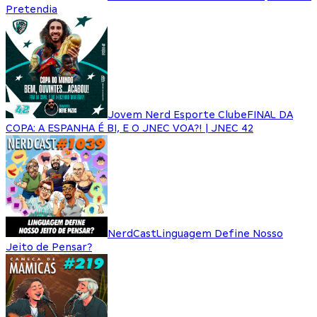
Pretendia
Jovem Nerd Esporte Clube
FINAL DA
COPA: A ESPANHA É BI, E O JNEC VOA?! | JNEC 42
NerdCast
Linguagem Define Nosso
Jeito de Pensar?