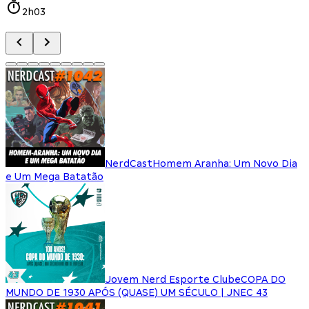
2h03
NerdCast
Homem Aranha: Um Novo Dia
e Um Mega Batatão
Jovem Nerd Esporte Clube
COPA DO
MUNDO DE 1930 APÓS (QUASE) UM SÉCULO | JNEC 43