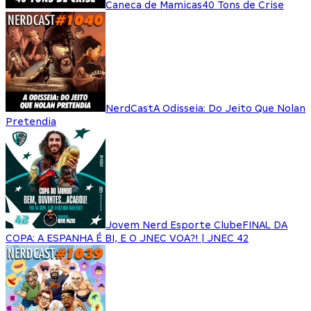
Caneca de Mamicas
40 Tons de Crise
NerdCast
A Odisseia: Do Jeito Que Nolan
Pretendia
Jovem Nerd Esporte Clube
FINAL DA
COPA: A ESPANHA É BI, E O JNEC VOA?! | JNEC 42