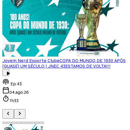
Jovem Nerd Esporte Clube
COPA DO MUNDO DE 1930 APÓS
(QUASE) UM SÉCULO | JNEC 43
ESTAMOS DE VOLTA!!!
J
Ep.
43
04.ago.26
1h33