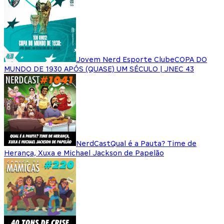
Jovem Nerd Esporte Clube
COPA DO
MUNDO DE 1930 APÓS (QUASE) UM SÉCULO | JNEC 43
NerdCast
Qual é a Pauta? Time de
Herança, Xuxa e Michael Jackson de Papelão