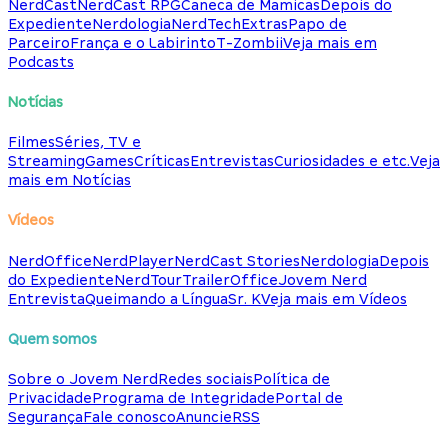
NerdCast
NerdCast RPG
Caneca de Mamicas
Depois do
Expediente
Nerdologia
NerdTech
Extras
Papo de
Parceiro
França e o Labirinto
T-Zombii
Veja mais em
Podcasts
Notícias
Filmes
Séries, TV e
Streaming
Games
Críticas
Entrevistas
Curiosidades e etc.
Veja
mais em Notícias
Vídeos
NerdOffice
NerdPlayer
NerdCast Stories
Nerdologia
Depois
do Expediente
NerdTour
TrailerOffice
Jovem Nerd
Entrevista
Queimando a Língua
Sr. K
Veja mais em Vídeos
Quem somos
Sobre o Jovem Nerd
Redes sociais
Política de
Privacidade
Programa de Integridade
Portal de
Segurança
Fale conosco
Anuncie
RSS