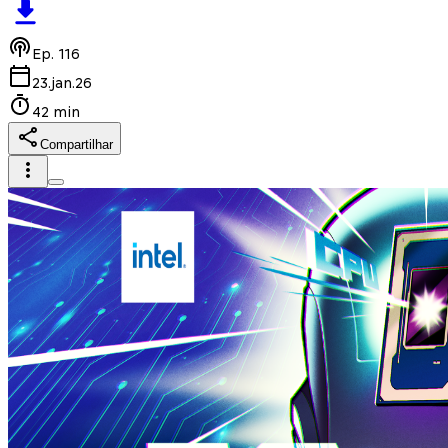
Ep.
116
23.jan.26
42 min
Compartilhar