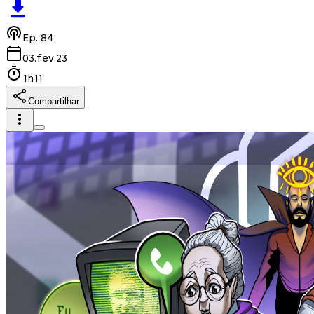
Ep.
84
03.fev.23
1h11
Compartilhar