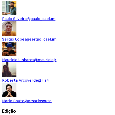
Paulo Silveira
@
paulo_caelum
Sérgio Lopes
@
sergio_caelum
Maurício Linhares
@
mauriciojr
Roberta Arcoverde
@
rla4
Mario Souto
@
omariosouto
Edição