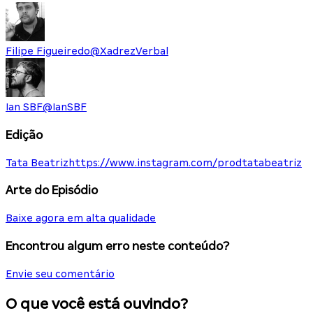
Filipe Figueiredo
@
XadrezVerbal
Ian SBF
@
IanSBF
Edição
Tata Beatriz
https://www.instagram.com/prodtatabeatriz
Arte do Episódio
Baixe agora em alta qualidade
Encontrou algum erro neste conteúdo?
Envie seu comentário
O que você está ouvindo?