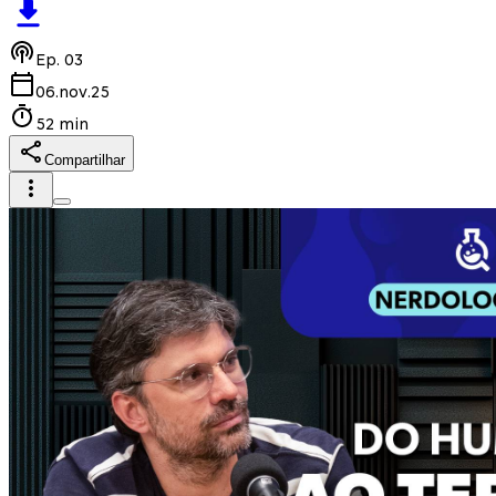
Ep.
03
06.nov.25
52 min
Compartilhar