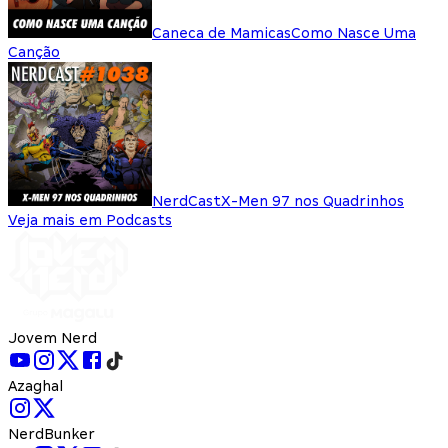
Caneca de Mamicas
Como Nasce Uma
Canção
NerdCast
X-Men 97 nos Quadrinhos
Veja mais em Podcasts
Jovem Nerd
Azaghal
NerdBunker