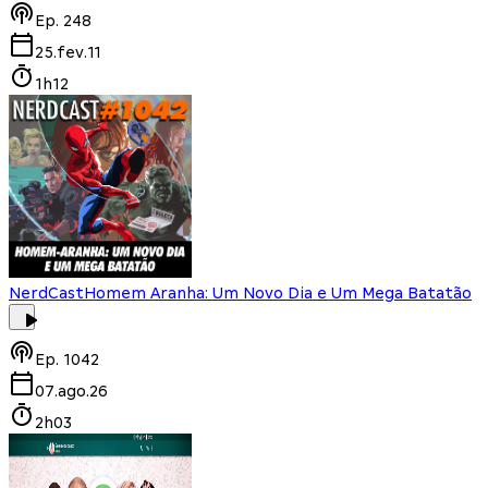
Ep.
248
25.fev.11
1h12
NerdCast
Homem Aranha: Um Novo Dia e Um Mega Batatão
Ep.
1042
07.ago.26
2h03