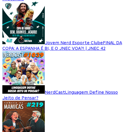
Jovem Nerd Esporte Clube
FINAL DA
COPA: A ESPANHA É BI, E O JNEC VOA?! | JNEC 42
NerdCast
Linguagem Define Nosso
Jeito de Pensar?