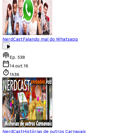
NerdCast
Falando mal do Whatsapp
Ep.
538
14.out.16
1h36
NerdCast
Histórias de outros Carnavais