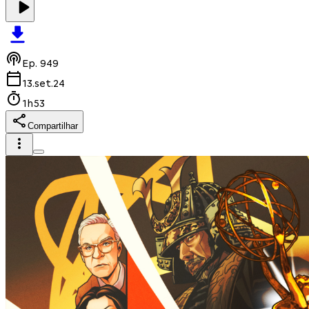
Ep.
949
13.set.24
1h53
Compartilhar