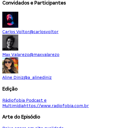
Convidados e Participantes
Carlos Voltor
@
carlosvoltor
Max Valarezo
@
maxvalarezo
Aline Diniz
@
a_alinediniz
Edição
Rádiofobia Podcast e
Multimídia
https://www.radiofobia.com.br
Arte do Episódio