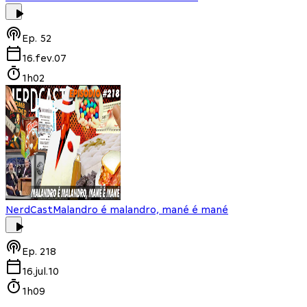
Ep.
52
16.fev.07
1h02
NerdCast
Malandro é malandro, mané é mané
Ep.
218
16.jul.10
1h09