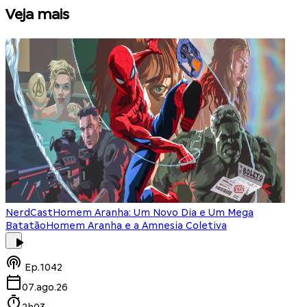
Veja mais
NerdCast
Homem Aranha: Um Novo Dia e Um Mega
Batatão
Homem Aranha e a Amnesia Coletiva
Ep.
1042
07.ago.26
2h03