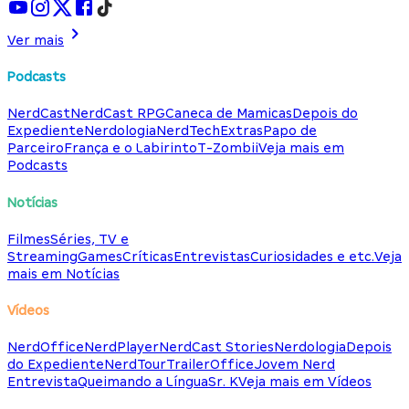
Ver mais
Podcasts
NerdCast
NerdCast RPG
Caneca de Mamicas
Depois do
Expediente
Nerdologia
NerdTech
Extras
Papo de
Parceiro
França e o Labirinto
T-Zombii
Veja mais em
Podcasts
Notícias
Filmes
Séries, TV e
Streaming
Games
Críticas
Entrevistas
Curiosidades e etc.
Veja
mais em Notícias
Vídeos
NerdOffice
NerdPlayer
NerdCast Stories
Nerdologia
Depois
do Expediente
NerdTour
TrailerOffice
Jovem Nerd
Entrevista
Queimando a Língua
Sr. K
Veja mais em Vídeos